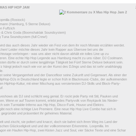
 MAS HIP HOP JAM
2
opmilla (Rostock)
mann (Hamburg, 5 Sterne Deluxe)
n Fuffzich
 & Chris Goda (Boomshaklak Soundsystem)
 Tuna Soundsystem (full Crew!)
 wird das auch dieses Jahr wieder ein Fest von dem ihr noch Monate erzählen werdet.
chen! Leider möchte dieses Jahr kein Rapper aus Übersee bei uns die
tstage verbringen - was uns aber nicht davon abhält ein tolles Line up zu
ieren. Eine echte Hip Hop Legende aus Hamburg macht zu uns rüber. DJ Coolmann.
ten dürfte er durch seine langjährige Tätigkeit bei Fünf Sterne Deluxe bekannt sein.
rz hängt jedoch nach wie vor an der Kunst des DJings und das ist sehr unabhängig
le.
st seine Vergangenheit und der Dancefloor seine Zukunft und Gegenwart. Als einer der
HipHop-DJs in Deutschland legte er schon früh in Blackmusic-Clubs, der aufkeimenden
n HipHop-Kultur, mit einer Mischung aus versiertesten DJ-Skills und Block-Party-
uf.
veshows als DJ sind schlicht weg genial. Er rockt jede Party mit Stil, Pauken und
en. Wenn er auf Touren kommt, erlebt jedes Partyvolk von Reykjavik bis Nieder-
ch sein Turntable-Inferno aus Hip Hop, Disco-Funk, House und Elektro.
ibt noch eine richtige Live Premiere. Eine neue Hip Hop Live Combo hat sich in
gegründet und präsentiert ihr geheimes Material.
elt und zischt, sie poltert und knarzt, doch sie bahnt sich ihren Weg ins Land der
ischen Glückseligkeit und und der vollkommenen Erkenntnis. Loopmilla. Im
gon ein Haufen Hip-Hop, zwei Kisten Jazz und Soul, vier Säcke Texte und eine Schar