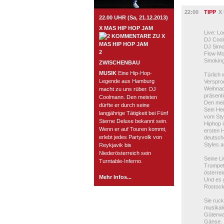
MUSIK
22:00
TIPP
X
22.00 UHR (Sa, 21.12.2013)
X MAS HIP HOP JAM
Live: Lo
DJ Cool
DJ Simo
2
Flow Mo
Smoking
ZWISCHENBAU
MUSIK
Eine Hip-Hop-
Türlich
Legende aus Hamburg
Verspro
Weihnach
macht zu uns rüber. DJ
präsent
Coolmann. Den meisten
Den meis
dürfte er durch seine
Sein He
langjährige Tätigkeit bei Fünf
vom Sty
Sterne Deluxe bekannt sein.
Hiphop i
Wenn er auf Touren kommt,
ersten 
erlebt jedes Partyvolk von
deutsche
Styles a
Reykjavik bis
Niederösterreich sein
Seine Li
Turntable-Inferno.
Trompet
österrei
Mehr Infos...
Und es g
Rostock 
Sie ruck
musikal
Güterwa
Gänse.