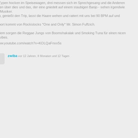
Typen hocken im Speisewagen, drei messen sich im Sprechgesang und die Anderen
n über dies und das, der eine gniedelt auf einem staubigen Banjo - sehen irgendwie
 Musiker.
u, genießt den Trip, lasst die Haare wehen und rattert mit uns bei 90 BPM auf und
ort kommt von Rockstocks "One and Only" Mr. Simon Fuffzich.
em sorgen die Reggae Jungs von Boomshakalak und Smoking Tuna für einen nicen
ibes.
www.youtube.com/watch?v=KOLQaFnxx5s
zwiba
vor 12 Jahren, 8 Monaten und 12 Tagen