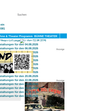
KT
BÜHNE THEATER
SPORT
GAY
Anzeige
Anzeige