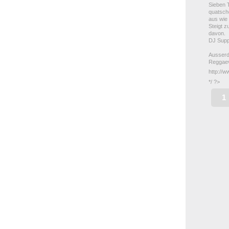
Sieben 
quatsche
aus wie
Steigt z
davon.
DJ Supp
Ausserd
Reggaev
http://
*/ ?>
1