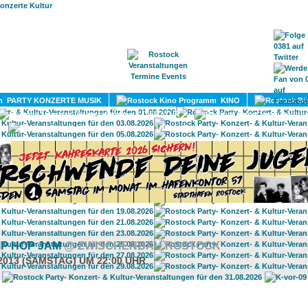
HOME
MAGAZIN
TERMINE
ADRESSEN
KONTA
PARTY KONZERTE MUSIK
KINO
LITERATUR
UMLAND
IP HOP JAM
@ ZWISCHENBAU ROSTOCK
.2013 (SAMSTAG) UM 22:00 UHR