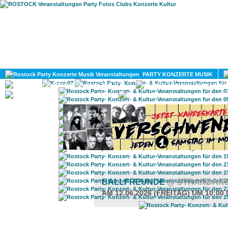
HOME
MAGAZIN
PARTY KONZERTE MUSIK
KULTUR
GAY
DIV
BALLFREUNDE
@ STRANDAR
AM 12.06.2026 (FREITAG) UM 10:00