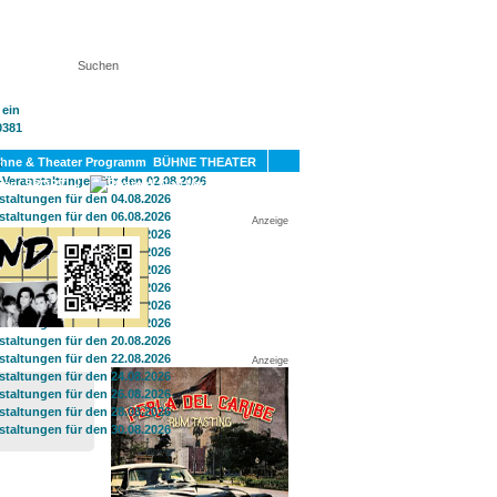
KT
BÜHNE THEATER
SPORT
GAY
Anzeige
Anzeige