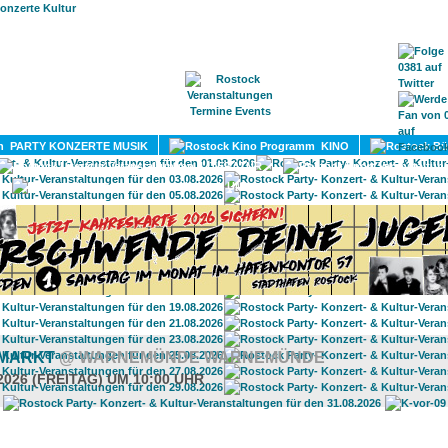
HOME
MAGAZIN
TERMINE
ADRESSEN
KONTA
PARTY KONZERTE MUSIK
KINO
LITERATUR
UMLAND
RMARKT
@ WARNEMÜNDE WARNEMÜNDE
2026 (FREITAG) UM 10:00 UHR