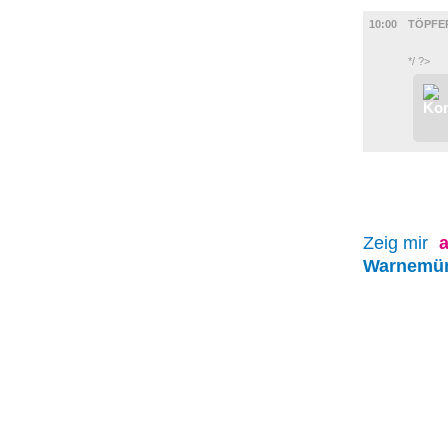
DIVERSES
10:00
TÖPFE
*/ ?>
Zeig mir
a
Warnemü