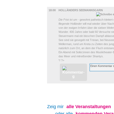
BÜHNE
18:00
HOLLÄNDERS SEEMANNSGARN
Die Frist ist um
- gewohnt pathetisch klettert 
fliegende Holländer
will mal wieder über Nach
von der ewigen Irrfahrt über die sieben Welt
Wunder. 400 Jahre oder bald 60 Versuche st
Steuermann mal ein bisschen Dampf ablasse
See sind sie gesegelt mit Tristan, bei Neuse
Wellerman, rund um Kreta zu Zeiten des jun
natürlich zum Ort, an dem der Fluch entsta
Ein Abend mit Solist:innen des Musiktheater
das Meer und mitreißender Shantys.
*/ ?>
Zeig mir
alle
Veranstaltungen
oder alle
kommenden Veran