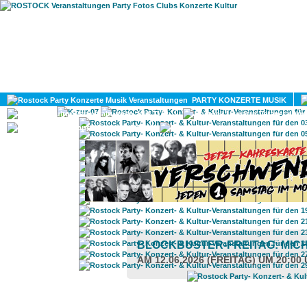
HOME
MAGAZIN
PARTY KONZERTE MUSIK
KULTUR
GAY
DIV
BLOCKBUSTER-FREITAG: MIC
AM 12.06.2026 (FREITAG) UM 20:00