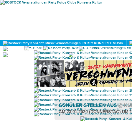
HOME
MAGAZIN
PARTY KONZERTE MUSIK
KULTUR
GAY
DIV
SCHÜLER STELLEN AUS
@ KU
AM 23.01.2020 (DONNERSTAG) UM 1