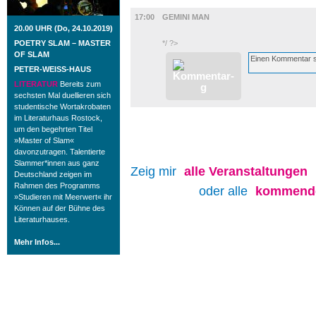
FILM
17:00
GEMINI MAN
20.00 UHR (Do, 24.10.2019)
POETRY SLAM – MASTER
*/ ?>
OF SLAM
PETER-WEISS-HAUS
LITERATUR
Bereits zum
sechsten Mal duellieren sich
studentische Wortakrobaten
im Literaturhaus Rostock,
um den begehrten Titel
»Master of Slam«
davonzutragen. Talentierte
Slammer*innen aus ganz
Zeig mir
alle
Veranstaltungen
Deutschland zeigen im
Rahmen des Programms
oder alle
kommende
»Studieren mit Meerwert« ihr
Können auf der Bühne des
Literaturhauses.
Mehr Infos...