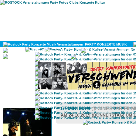
HOME
MAGAZIN
PARTY KONZERTE MUSIK
KULTUR
GAY
DIV
ROSTOCK TAGESTIPP
GEMINI MAN
@ CINESTAR FIL
AM 24.10.2019 (DONNERSTAG) UM 1