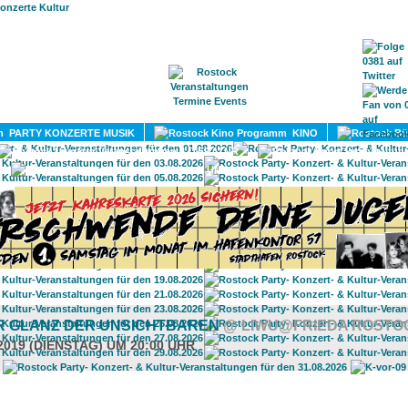
HOME
MAGAZIN
TERMINE
ADRESSEN
KONTA
PARTY KONZERTE MUSIK
KINO
LITERATUR
UMLAND
R GLANZ DER UNSICHTBAREN
@ LIWU@FRIEDA ROSTO
2019 (DIENSTAG) UM 20:00 UHR