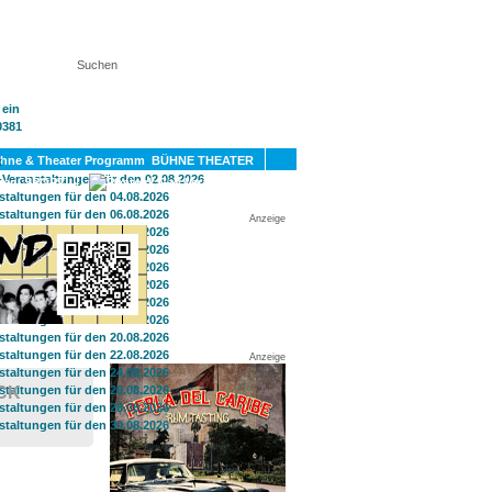
KT
BÜHNE THEATER
SPORT
GAY
Anzeige
Anzeige
CK