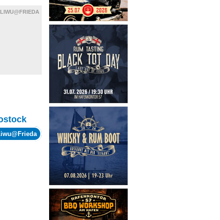
LIWU@FRIEDA
ostock
Liwu@Frieda