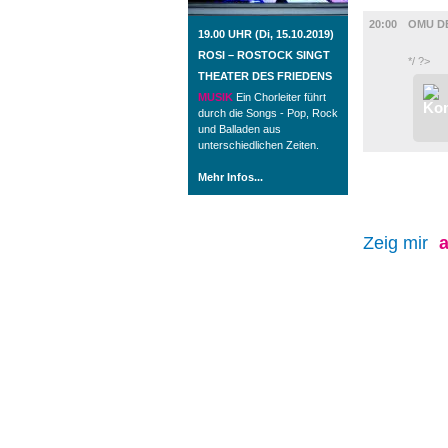
FILM
20:00
OMU D
19.00 UHR (Di, 15.10.2019)
ROSI – ROSTOCK SINGT
*/ ?>
THEATER DES FRIEDENS
MUSIK
Ein Chorleiter führt
durch die Songs - Pop, Rock
und Balladen aus
unterschiedlichen Zeiten.
Mehr Infos...
Zeig mir
a