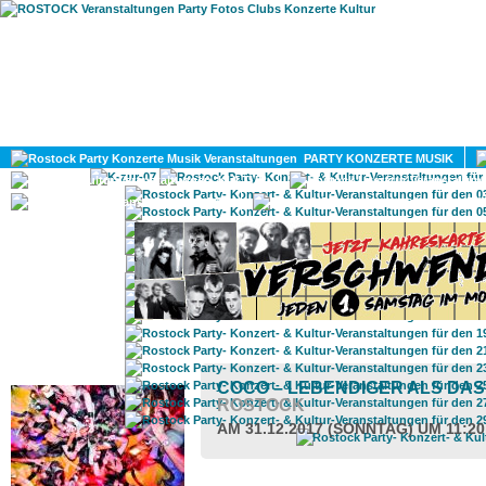
HOME
MAGAZIN
PARTY KONZERTE MUSIK
KULTUR
GAY
DIV
ROSTOCK TAGESTIPP
COCO – LEBENDIGER ALS DA
ROSTOCK
AM 31.12.2017 (SONNTAG) UM 11:2