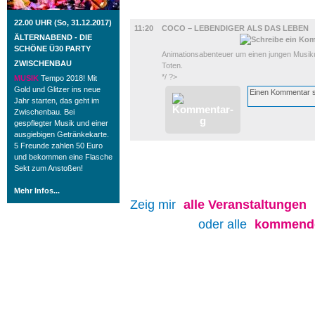
FILM
22.00 UHR (So, 31.12.2017)
11:20
COCO – LEBENDIGER ALS DAS LEBEN
ÄLTERNABEND - DIE
SCHÖNE Ü30 PARTY
Animationsabenteuer um einen jungen Musiku
ZWISCHENBAU
Toten.
*/ ?>
MUSIK
Tempo 2018! Mit
Gold und Glitzer ins neue
Jahr starten, das geht im
Zwischenbau. Bei
gespflegter Musik und einer
ausgiebigen Getränkekarte.
5 Freunde zahlen 50 Euro
und bekommen eine Flasche
Sekt zum Anstoßen!
Mehr Infos...
Zeig mir
alle
Veranstaltungen
oder alle
kommende