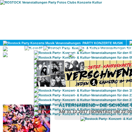
HOME
MAGAZIN
PARTY KONZERTE MUSIK
KULTUR
GAY
DIV
ROSTOCK TAGESTIPP
ÄLTERNABEND - DIE SCHÖNE 
AM 31.12.2017 (SONNTAG) UM 22:0