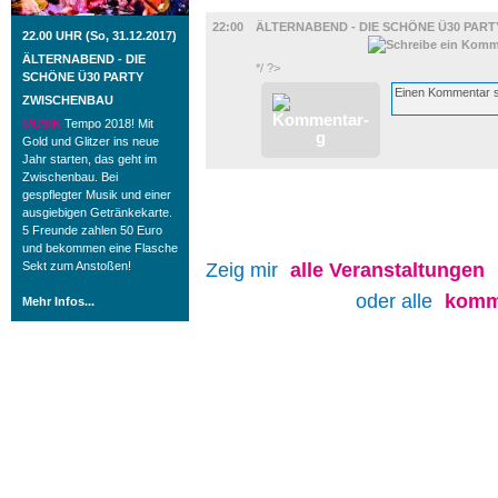
MUSIK
22:00
ÄLTERNABEND - DIE SCHÖNE Ü30 PART
22.00 UHR (So, 31.12.2017)
ÄLTERNABEND - DIE
*/ ?>
SCHÖNE Ü30 PARTY
ZWISCHENBAU
MUSIK
Tempo 2018! Mit
Gold und Glitzer ins neue
Jahr starten, das geht im
Zwischenbau. Bei
gespflegter Musik und einer
ausgiebigen Getränkekarte.
5 Freunde zahlen 50 Euro
und bekommen eine Flasche
Sekt zum Anstoßen!
Zeig mir
alle
Veranstaltungen
oder alle
komm
Mehr Infos...