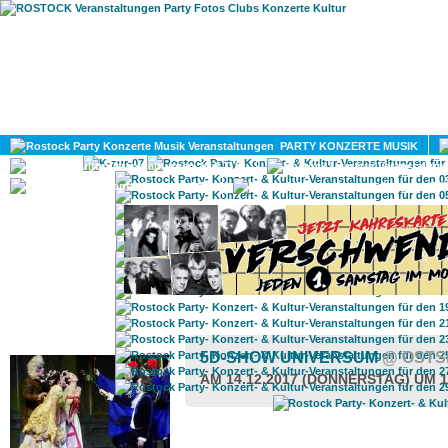
HOME
MAGAZIN
PARTY KONZERTE MUSIK
KULTUR
GAY
DIV
ROSTOCK TAGESTIPP
5D-SHOW UNIVERSUM
@ OSTS
AM 14.12.2017 (DONNERSTAG) UM 1