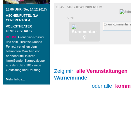
FILM
15:45
5D-SHOW UNIVERSUM
15.00 UHR (Do, 14.12.2017)
ASCHENPUTTEL (LA
*/ ?>
CENERENTOLA)
VOLKSTHEATER
GROSSES HAUS
BÜHNE
Gioachino Rossini
und sein Librettist Jacopo
Ferretti verleihen dem
bekannten Märchen von
Aschenputtel in ihrer
hinreißenden Karnevalsoper
aus dem Jahr 1817 neue
Gestaltung und Deutung.
Zeig mir
alle
Veranstaltungen
Warnemünde
Mehr Infos...
oder alle
komme