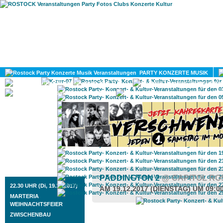
HOME
MAGAZIN
PARTY KONZERTE MUSIK
KULTUR
GAY
DIV
ROSTOCK TAGESTIPP
PADDINGTON 2
@ CAPITOL R
22.30 UHR (Di, 19.12.2017)
AM 19.12.2017 (DIENSTAG) UM 09:0
MARTERIA
WEIHNACHTSFEIER
ZWISCHENBAU