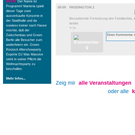
FILM
MUSIK
Der Name ist
Programm! Marteria spielt
09:00
PADDINGTON 2
dieser Tage zwei
ausverkaufte Konzerte in
Bezaubernde Fortsetzung des Familienhits, in
der Stadthalle und da
landet.
sowieso keiner nach Hause
*/ ?>
möchte, lädt der
Zwischenbau und Green
Berlin alle Besucher zum
weiterfeiern ein. Green
Rostock Aftershowparty
Experte DJ Mas Massive
steht in seiner Pflicht die
Weihnachtsparty zu
beschallen.
Mehr Infos...
Zeig mir
alle
Veranstaltungen
oder alle