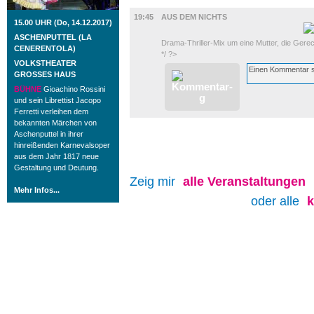
FILM
19:45
AUS DEM NICHTS
15.00 UHR (Do, 14.12.2017)
ASCHENPUTTEL (LA
Drama-Thriller-Mix um eine Mutter, die Gerech
CENERENTOLA)
*/ ?>
VOLKSTHEATER
GROSSES HAUS
BÜHNE
Gioachino Rossini
und sein Librettist Jacopo
Ferretti verleihen dem
bekannten Märchen von
Aschenputtel in ihrer
hinreißenden Karnevalsoper
aus dem Jahr 1817 neue
Gestaltung und Deutung.
Zeig mir
alle
Veranstaltungen
Mehr Infos...
oder alle