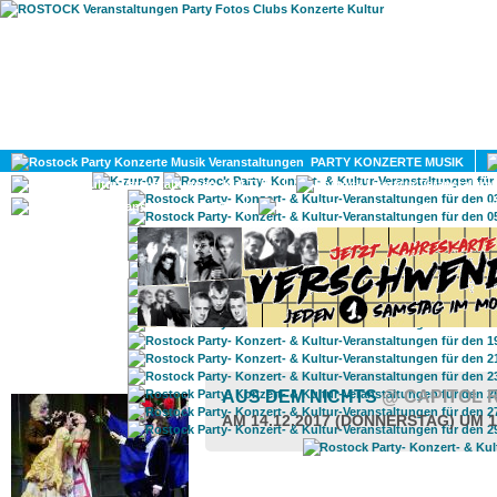
HOME
MAGAZIN
PARTY KONZERTE MUSIK
KULTUR
GAY
DIV
ROSTOCK TAGESTIPP
AUS DEM NICHTS
@ CAPITOL 
AM 14.12.2017 (DONNERSTAG) UM 1