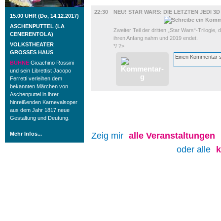
FILM
22:30
NEU! STAR WARS: DIE LETZTEN JEDI 3D
15.00 UHR (Do, 14.12.2017)
ASCHENPUTTEL (LA
Zweiter Teil der dritten „Star Wars“-Trilogie
CENERENTOLA)
ihren Anfang nahm und 2019 endet.
VOLKSTHEATER
*/ ?>
GROSSES HAUS
BÜHNE
Gioachino Rossini
und sein Librettist Jacopo
Ferretti verleihen dem
bekannten Märchen von
Aschenputtel in ihrer
hinreißenden Karnevalsoper
aus dem Jahr 1817 neue
Gestaltung und Deutung.
Mehr Infos...
Zeig mir
alle
Veranstaltungen
oder alle