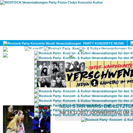
HOME
MAGAZIN
PARTY KONZERTE MUSIK
KULTUR
GAY
DIV
ROSTOCK TAGESTIPP
NEU! STAR WARS: DIE LETZTE
AM 14.12.2017 (DONNERSTAG) UM 2