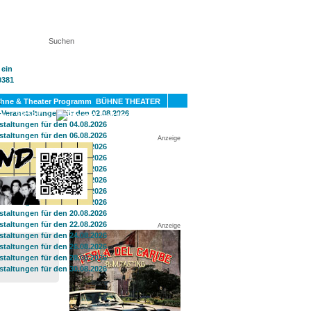
KT
BÜHNE THEATER
SPORT
GAY
Anzeige
Anzeige