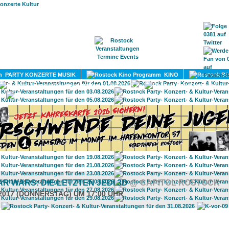
HOME
MAGAZIN
TERMINE
ADRESSEN
KONTA
PARTY KONZERTE MUSIK
KINO
LITERATUR
UMLAND
AR WARS: DIE LETZTEN JEDI 3D
@ CAPITOL ROSTOCK
.2017 (DONNERSTAG) UM 17:00 UHR