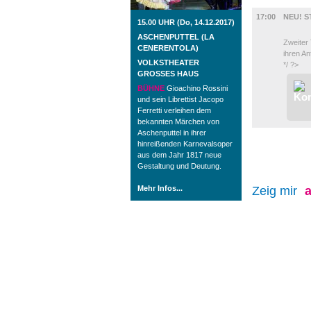
FILM
17:00
NEU! S
15.00 UHR (Do, 14.12.2017)
ASCHENPUTTEL (LA
Zweiter 
CENERENTOLA)
ihren A
VOLKSTHEATER
*/ ?>
GROSSES HAUS
BÜHNE
Gioachino Rossini
und sein Librettist Jacopo
Ferretti verleihen dem
bekannten Märchen von
Aschenputtel in ihrer
hinreißenden Karnevalsoper
aus dem Jahr 1817 neue
Gestaltung und Deutung.
Mehr Infos...
Zeig mir
a