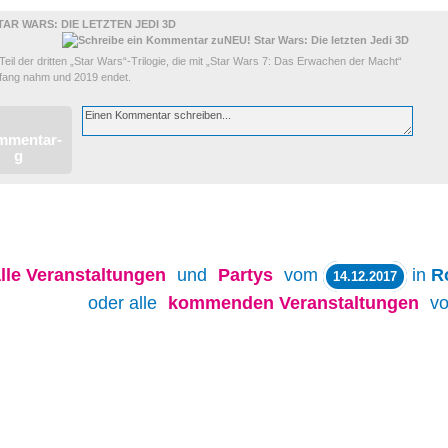
TAR WARS: DIE LETZTEN JEDI 3D
Teil der dritten „Star Wars“-Trilogie, die mit „Star Wars 7: Das Erwachen der Macht“
nfang nahm und 2019 endet.
lle
Veranstaltungen
und
Partys
vom
in
R
14.12.2017
oder alle
kommenden Veranstaltungen
v