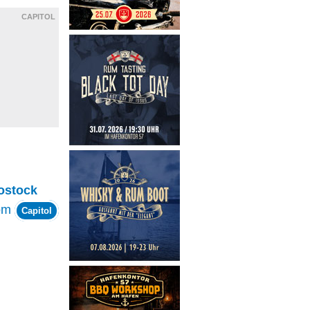
CAPITOL
ostock
om
Capitol