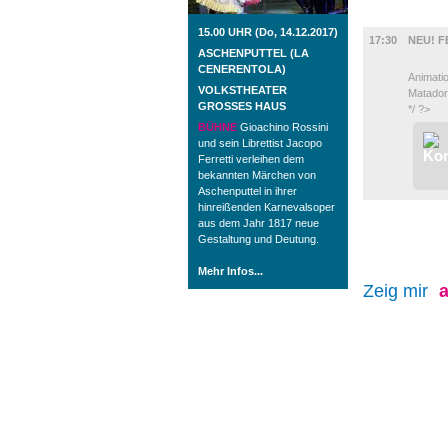
FILM
15.00 UHR (Do, 14.12.2017)
17:30
NEU! F
ASCHENPUTTEL (LA
CENERENTOLA)
Animatio
VOLKSTHEATER
Matador
GROSSES HAUS
*/ ?>
BÜHNE
Gioachino Rossini
und sein Librettist Jacopo
Ferretti verleihen dem
bekannten Märchen von
Aschenputtel in ihrer
hinreißenden Karnevalsoper
aus dem Jahr 1817 neue
Gestaltung und Deutung.
Mehr Infos...
Zeig mir
a