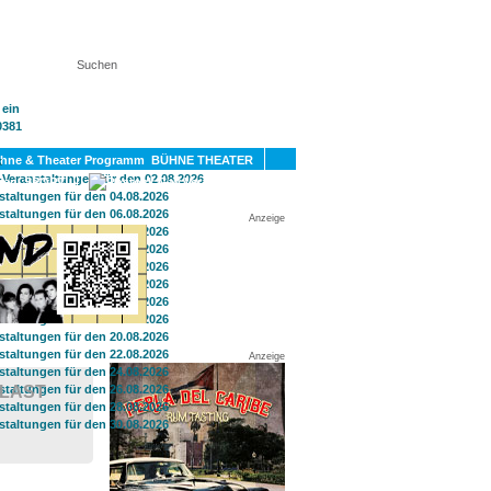
KT
BÜHNE THEATER
SPORT
GAY
Anzeige
Anzeige
ALAST