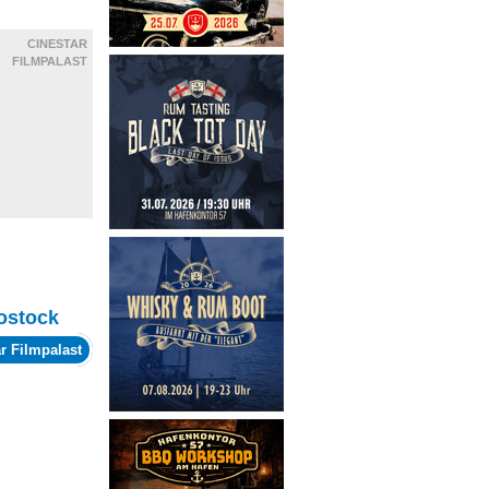
CINESTAR
FILMPALAST
ostock
r Filmpalast