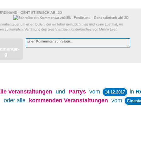
ERDINAND - GEHT STIERISCH AB! 2D
nsabenteuer um einen Bullen, der es lieber gemütlich mag und keine Lust hat, mit
en zu kämpfen. Verfilmung des gleichnamigen Kinderbuches von Munro Leaf.
lle
Veranstaltungen
und
Partys
vom
in
R
14.12.2017
oder alle
kommenden Veranstaltungen
vom
Cinesta