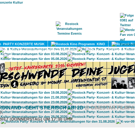
HOME
MAGAZIN
TERMINE
ADRESSEN
KONTA
PARTY KONZERTE MUSIK
KINO
LITERATUR
UMLAND
RDINAND - GEHT STIERISCH AB! 2D
@ CINESTAR FILMP
K
.2017 (DONNERSTAG) UM 17:30 UHR