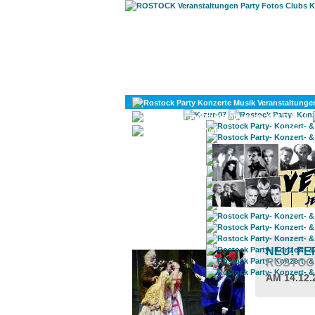
KULTUR
DIVERSES
ROSTOCK TAGESTIPP
NEU! FE
ROSTOC
AM 14.12