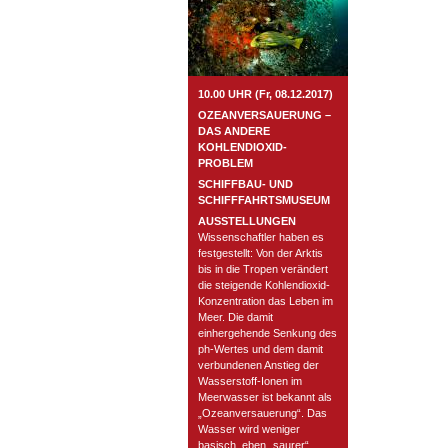
10.00 UHR (Fr, 08.12.2017)
OZEANVERSAUERUNG –
DAS ANDERE
KOHLENDIOXID-
PROBLEM
SCHIFFBAU- UND
SCHIFFFAHRTSMUSEUM
AUSSTELLUNGEN
Wissenschaftler haben es
festgestellt: Von der Arktis
bis in die Tropen verändert
die steigende Kohlendioxid-
Konzentration das Leben im
Meer. Die damit
einhergehende Senkung des
ph-Wertes und dem damit
verbundenen Anstieg der
Wasserstoff-Ionen im
Meerwasser ist bekannt als
„Ozeanversauerung“. Das
Wasser wird weniger
basisch, eben „saurer“.