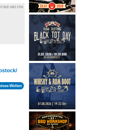
STSEE-WELTEN
ostock/
stsee-Welten