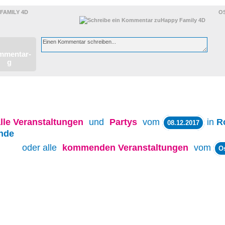
FAMILY 4D
O
lle
Veranstaltungen
und
Partys
vom
in
R
08.12.2017
nde
oder alle
kommenden Veranstaltungen
vom
O