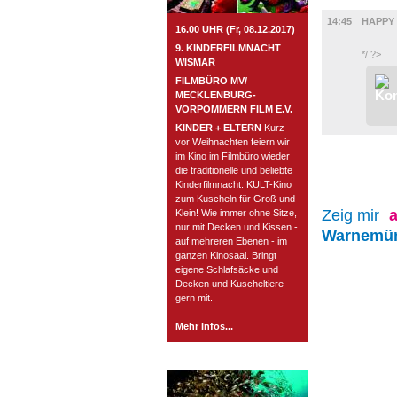
FILM
14:45
HAPPY 
16.00 UHR (Fr, 08.12.2017)
9. KINDERFILMNACHT
*/ ?>
WISMAR
FILMBÜRO MV/
MECKLENBURG-
VORPOMMERN FILM E.V.
KINDER + ELTERN
Kurz
vor Weihnachten feiern wir
im Kino im Filmbüro wieder
die traditionelle und beliebte
Kinderfilmnacht. KULT-Kino
zum Kuscheln für Groß und
Zeig mir
a
Klein! Wie immer ohne Sitze,
nur mit Decken und Kissen -
Warnemü
auf mehreren Ebenen - im
ganzen Kinosaal. Bringt
eigene Schlafsäcke und
Decken und Kuscheltiere
gern mit.
Mehr Infos...
ROSTOCK TAGESTIPP