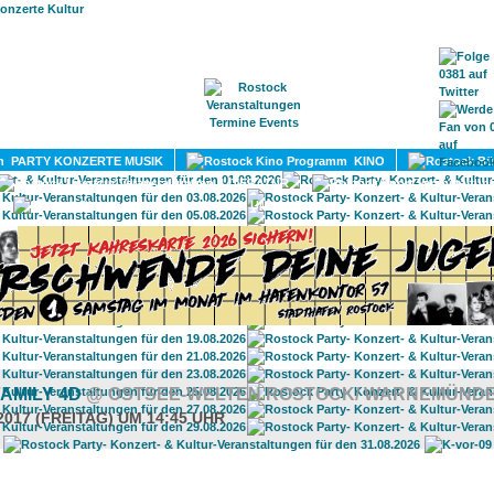
HOME
MAGAZIN
TERMINE
ADRESSEN
KONTA
PARTY KONZERTE MUSIK
KINO
LITERATUR
UMLAND
AMILY 4D
@ OSTSEE-WELTEN ROSTOCK/ WARNEMÜND
2017 (FREITAG) UM 14:45 UHR