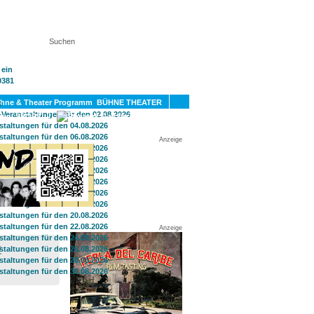
KT
BÜHNE THEATER
SPORT
GAY
Anzeige
Anzeige
E