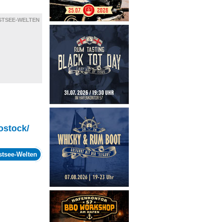
STSEE-WELTEN
ostock/
stsee-Welten