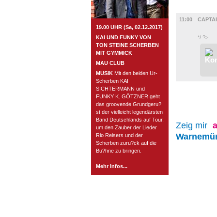
FILM
11:00
CAPTA
19.00 UHR (Sa, 02.12.2017)
KAI UND FUNKY VON
*/ ?>
TON STEINE SCHERBEN
MIT GYMMICK
MAU CLUB
MUSIK
Mit den beiden Ur-
Scherben KAI
SICHTERMANN und
FUNKY K. GÖTZNER geht
das groovende Grundgeru?
st der vielleicht legendärsten
Band Deutschlands auf Tour,
Zeig mir
a
um den Zauber der Lieder
Warnemü
Rio Reisers und der
Scherben zuru?ck auf die
Bu?hne zu bringen.
Mehr Infos...