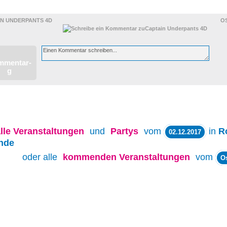
IN UNDERPANTS 4D
O
lle
Veranstaltungen
und
Partys
vom
in
R
02.12.2017
nde
oder alle
kommenden Veranstaltungen
vom
O