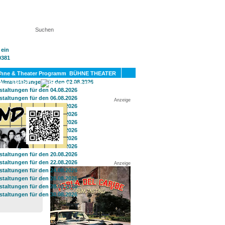
KT
BÜHNE THEATER
SPORT
GAY
Anzeige
Anzeige