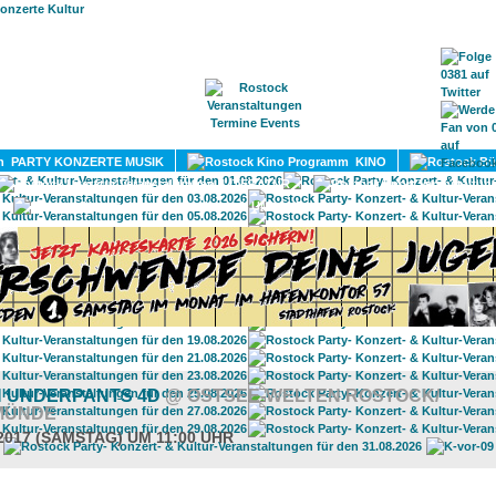
HOME
MAGAZIN
TERMINE
ADRESSEN
KONTA
PARTY KONZERTE MUSIK
KINO
LITERATUR
UMLAND
N UNDERPANTS 4D
@ OSTSEE-WELTEN ROSTOCK/
MÜNDE
.2017 (SAMSTAG) UM 11:00 UHR