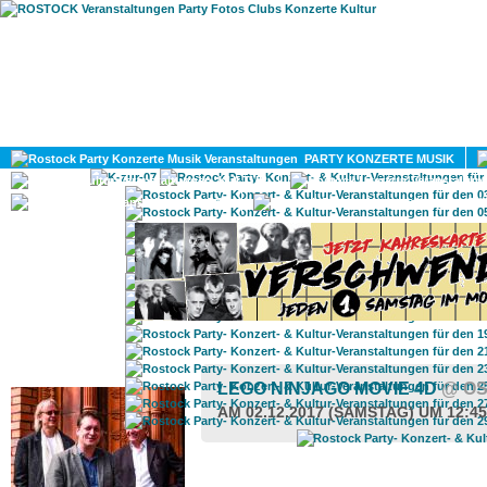
HOME
MAGAZIN
PARTY KONZERTE MUSIK
KULTUR
GAY
DIV
ROSTOCK TAGESTIPP
LEGO NINJAGO MOVIE 4D
@ O
AM 02.12.2017 (SAMSTAG) UM 12:4