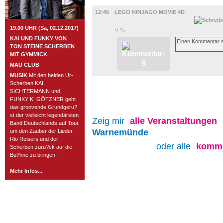
FILM
12:45
LEGO NINJAGO MOVIE 4D
19.00 UHR (Sa, 02.12.2017)
*/ ?>
KAI UND FUNKY VON
TON STEINE SCHERBEN
MIT GYMMICK
MAU CLUB
MUSIK
Mit den beiden Ur-
Scherben KAI
SICHTERMANN und
FUNKY K. GÖTZNER geht
das groovende Grundgeru?
st der vielleicht legendärsten
Zeig mir
alle
Veranstaltungen
Band Deutschlands auf Tour,
Warnemünde
um den Zauber der Lieder
Rio Reisers und der
oder alle
komme
Scherben zuru?ck auf die
Bu?hne zu bringen.
Mehr Infos...