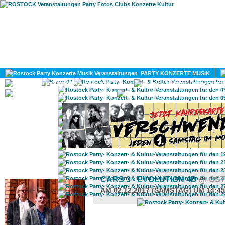
HOME
MAGAZIN
PARTY KONZERTE MUSIK
KULTUR
GAY
DIV
ROSTOCK TAGESTIPP
CARS 3 - EVOLUTION 4D
@ OS
AM 02.12.2017 (SAMSTAG) UM 14:4