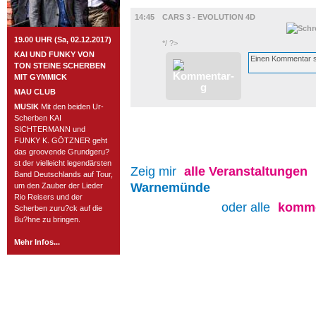
FILM
14:45
CARS 3 - EVOLUTION 4D
19.00 UHR (Sa, 02.12.2017)
*/ ?>
KAI UND FUNKY VON
TON STEINE SCHERBEN
MIT GYMMICK
MAU CLUB
MUSIK
Mit den beiden Ur-
Scherben KAI
SICHTERMANN und
FUNKY K. GÖTZNER geht
das groovende Grundgeru?
st der vielleicht legendärsten
Zeig mir
alle
Veranstaltungen
Band Deutschlands auf Tour,
Warnemünde
um den Zauber der Lieder
Rio Reisers und der
oder alle
komme
Scherben zuru?ck auf die
Bu?hne zu bringen.
Mehr Infos...