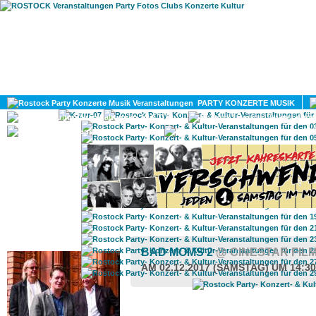
HOME
MAGAZIN
PARTY KONZERTE MUSIK
KULTUR
GAY
DIV
ROSTOCK TAGESTIPP
BAD MOMS 2
@ CINESTAR FIL
AM 02.12.2017 (SAMSTAG) UM 14:3