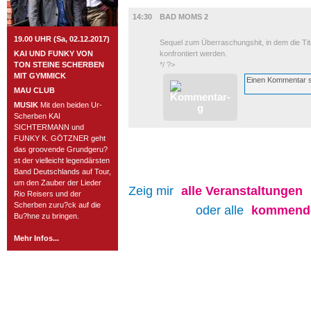
FILM
14:30
BAD MOMS 2
19.00 UHR (Sa, 02.12.2017)
Sequel zum Überraschungshit, in dem die Tit
KAI UND FUNKY VON
konfrontiert werden.
TON STEINE SCHERBEN
*/ ?>
MIT GYMMICK
MAU CLUB
MUSIK
Mit den beiden Ur-
Scherben KAI
SICHTERMANN und
FUNKY K. GÖTZNER geht
das groovende Grundgeru?
st der vielleicht legendärsten
Band Deutschlands auf Tour,
um den Zauber der Lieder
Zeig mir
alle
Veranstaltungen
Rio Reisers und der
Scherben zuru?ck auf die
oder alle
kommende
Bu?hne zu bringen.
Mehr Infos...