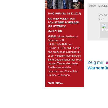
GASTRO
19:30
MECKL
19.00 UHR (Sa, 02.12.2017)
Live-Co
KAI UND FUNKY VON
*/ ?>
TON STEINE SCHERBEN
MIT GYMMICK
MAU CLUB
MUSIK
Mit den beiden Ur-
Scherben KAI
SICHTERMANN und
FUNKY K. GÖTZNER geht
das groovende Grundgeru?
st der vielleicht legendärsten
Band Deutschlands auf Tour,
Zeig mir
a
um den Zauber der Lieder
Warnemü
Rio Reisers und der
Scherben zuru?ck auf die
Bu?hne zu bringen.
Mehr Infos...