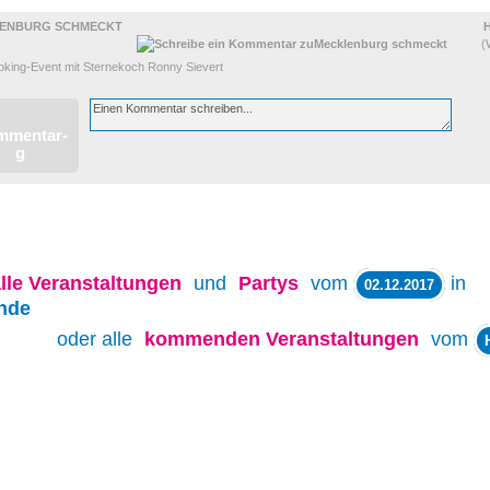
ENBURG SCHMECKT
(
oking-Event mit Sternekoch Ronny Sievert
lle
Veranstaltungen
und
Partys
vom
in
02.12.2017
nde
oder alle
kommenden Veranstaltungen
vom