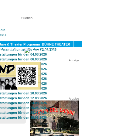
KT
BÜHNE THEATER
SPORT
GAY
Anzeige
Anzeige