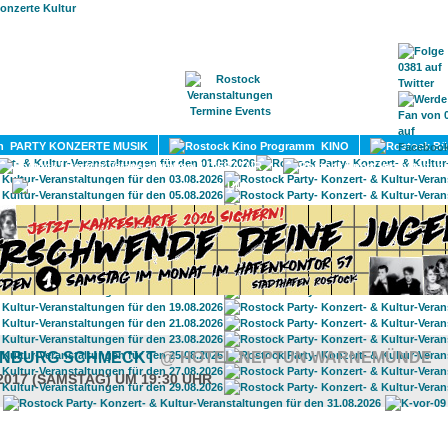
HOME
MAGAZIN
TERMINE
ADRESSEN
KONTA
PARTY KONZERTE MUSIK
KINO
LITERATUR
UMLAND
NBURG SCHMECKT
@ HOTEL NEPTUN WARNEMÜNDE
.2017 (SAMSTAG) UM 19:30 UHR