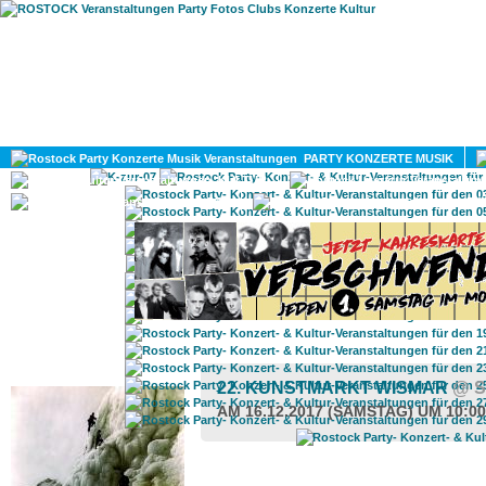
HOME
MAGAZIN
PARTY KONZERTE MUSIK
KULTUR
GAY
DIV
ROSTOCK TAGESTIPP
22. KUNSTMARKT WISMAR
@ S
AM 16.12.2017 (SAMSTAG) UM 10:0