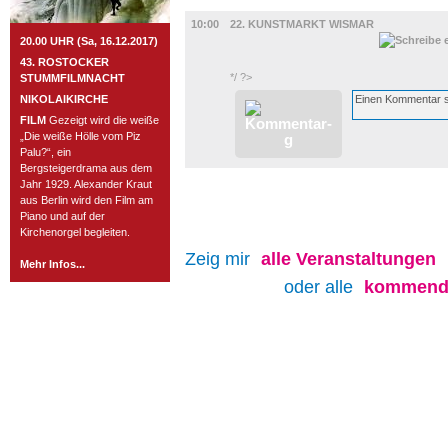
UMLAND
10:00
22. KUNSTMARKT WISMAR
20.00 UHR (Sa, 16.12.2017)
43. ROSTOCKER
*/ ?>
STUMMFILMNACHT
NIKOLAIKIRCHE
FILM
Gezeigt wird die weiße
„Die weiße Hölle vom Piz
Palu?“, ein
Bergsteigerdrama aus dem
Jahr 1929. Alexander Kraut
aus Berlin wird den Film am
Piano und auf der
Kirchenorgel begleiten.
Zeig mir
alle
Veranstaltungen
Mehr Infos...
oder alle
kommende