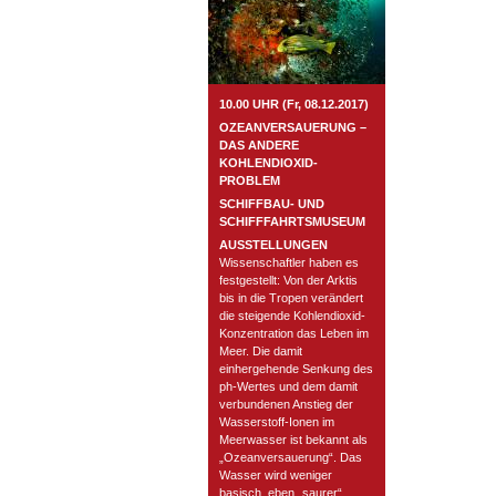
10.00 UHR (Fr, 08.12.2017)
OZEANVERSAUERUNG –
DAS ANDERE
KOHLENDIOXID-
PROBLEM
SCHIFFBAU- UND
SCHIFFFAHRTSMUSEUM
AUSSTELLUNGEN
Wissenschaftler haben es
festgestellt: Von der Arktis
bis in die Tropen verändert
die steigende Kohlendioxid-
Konzentration das Leben im
Meer. Die damit
einhergehende Senkung des
ph-Wertes und dem damit
verbundenen Anstieg der
Wasserstoff-Ionen im
Meerwasser ist bekannt als
„Ozeanversauerung“. Das
Wasser wird weniger
basisch, eben „saurer“.