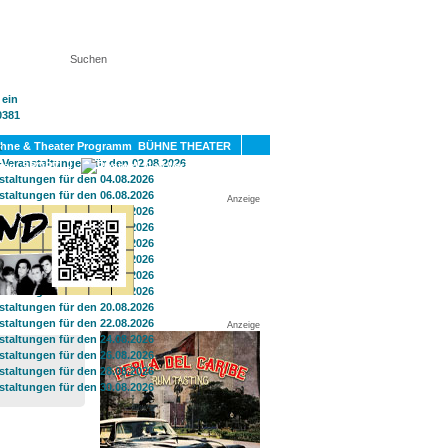
KT
BÜHNE THEATER
SPORT
GAY
Anzeige
Anzeige