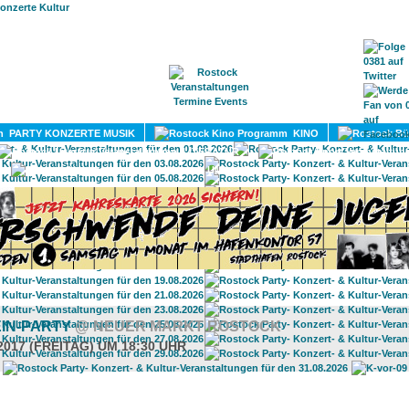
HOME
MAGAZIN
TERMINE
ADRESSEN
KONTA
PARTY KONZERTE MUSIK
KINO
LITERATUR
UMLAND
IN-PARTY
@ NEUER MARKT ROSTOCK
2017 (FREITAG) UM 18:30 UHR