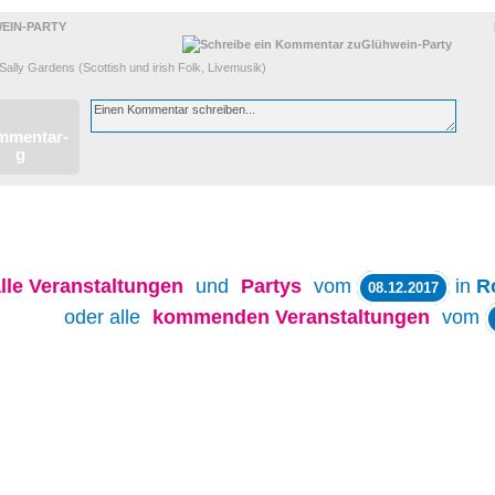
EIN-PARTY
Sally Gardens (Scottish und irish Folk, Livemusik)
lle
Veranstaltungen
und
Partys
vom
in
R
08.12.2017
oder alle
kommenden Veranstaltungen
vom