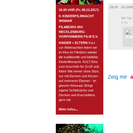
MUSIK
18:30
GLÜHW
16.00 UHR (Fr, 08.12.2017)
9. KINDERFILMNACHT
Mit The 
WISMAR
*/ ?>
FILMBÜRO MV/
MECKLENBURG-
VORPOMMERN FILM E.V.
KINDER + ELTERN
Kurz
vor Weihnachten feiern wir
im Kino im Filmbüro wieder
die traditionelle und beliebte
Kinderfilmnacht. KULT-Kino
zum Kuscheln für Groß und
Klein! Wie immer ohne Sitze,
Zeig mir
a
nur mit Decken und Kissen -
auf mehreren Ebenen - im
ganzen Kinosaal. Bringt
eigene Schlafsäcke und
Decken und Kuscheltiere
gern mit.
Mehr Infos...
ROSTOCK TAGESTIPP