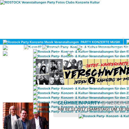
HOME
MAGAZIN
PARTY KONZERTE MUSIK
KULTUR
GAY
DIV
ROSTOCK TAGESTIPP
GLÜHWEIN-PARTY
@ NEUER 
AM 02.12.2017 (SAMSTAG) UM 18:3