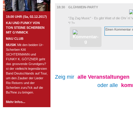
MUSIK
18:30
GLÜHWEIN-PARTY
19.00 UHR (Sa, 02.12.2017)
"Zig Zag Music" - Es gibt Watt uf die Ohr`n! 
KAI UND FUNKY VON
*/ ?>
TON STEINE SCHERBEN
MIT GYMMICK
MAU CLUB
MUSIK
Mit den beiden Ur-
Scherben KAI
SICHTERMANN und
FUNKY K. GÖTZNER geht
das groovende Grundgeru?
st der vielleicht legendärsten
Band Deutschlands auf Tour,
Zeig mir
alle
Veranstaltungen
um den Zauber der Lieder
Rio Reisers und der
oder alle
kom
Scherben zuru?ck auf die
Bu?hne zu bringen.
Mehr Infos...