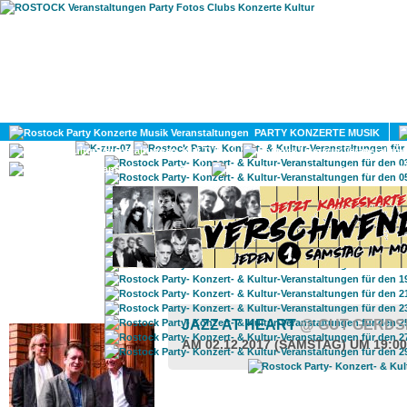
HOME
MAGAZIN
PARTY KONZERTE MUSIK
KULTUR
GAY
DIV
ROSTOCK TAGESTIPP
JAZZ AT HEART
@ GUT GERD
AM 02.12.2017 (SAMSTAG) UM 19:0