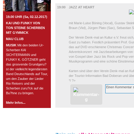
UMLAND
19:00
JAZZ AT HEART
19.00 UHR (Sa, 02.12.2017)
KAI UND FUNKY VON
mit Marie-Luise Böning (Vocal), Gustav Stein
TON STEINE SCHERBEN
Braun (Viol), Jürgen Plato (Sax), Sebastian 
MIT GYMMICK
Der Verein Denk-mal an Kultur e.V. freut sic
MAU CLUB
Gast zu haben. Festlich präsentiert Prof. Gu
MUSIK
Mit den beiden Ur-
das auf DVD erschienene Christmas Concert 
Scherben KAI
Adventskonzert mit Jazzbearbeitungen von 
SICHTERMANN und
von Gospel über Jazz bis Rock und Pop ver
FUNKY K. GÖTZNER geht
Musikprogramm und eine schöne Einstimmung
das groovende Grundgeru?
st der vielleicht legendärsten
Karten sind über den Verein Denk-mal an Kul
Band Deutschlands auf Tour,
der Tourist-Information Bad Doberan und ü
um den Zauber der Lieder
*/ ?>
Rio Reisers und der
Scherben zuru?ck auf die
Bu?hne zu bringen.
Mehr Infos...