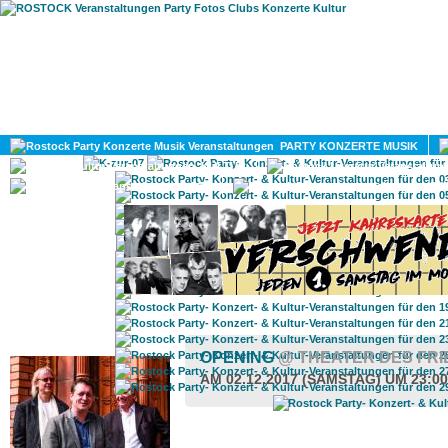
HOME
MAGAZIN
PARTY KONZERTE MUSIK
KULTUR
GAY
DIV
ROSTOCK TAGESTIPP
OPENING
@ THEATER DES FR
AM 02.12.2017 (SAMSTAG) UM 23:0