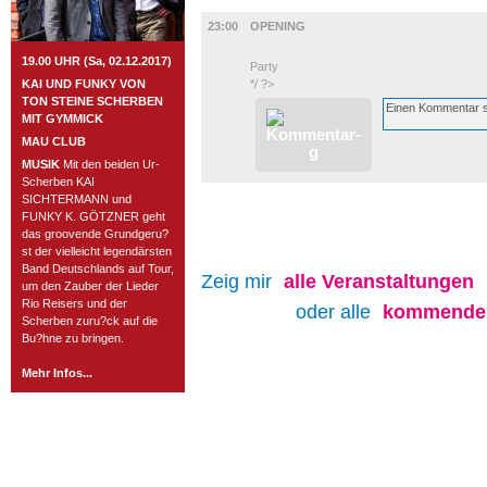
MUSIK
23:00
OPENING
19.00 UHR (Sa, 02.12.2017)
Party
KAI UND FUNKY VON
*/ ?>
TON STEINE SCHERBEN
MIT GYMMICK
MAU CLUB
MUSIK
Mit den beiden Ur-
Scherben KAI
SICHTERMANN und
FUNKY K. GÖTZNER geht
das groovende Grundgeru?
st der vielleicht legendärsten
Band Deutschlands auf Tour,
Zeig mir
alle
Veranstaltungen
um den Zauber der Lieder
Rio Reisers und der
oder alle
kommenden
Scherben zuru?ck auf die
Bu?hne zu bringen.
Mehr Infos...