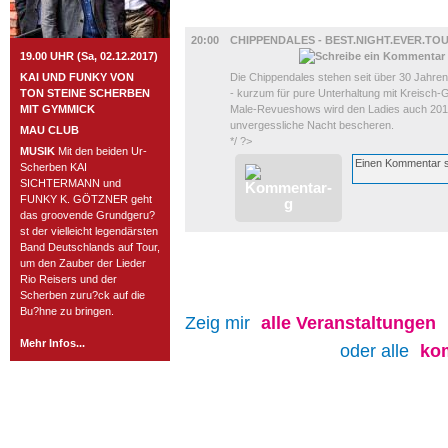
BÜHNE
20:00
CHIPPENDALES - BEST.NIGHT.EVER.TOU
19.00 UHR (Sa, 02.12.2017)
KAI UND FUNKY VON
Die Chippendales stehen seit über 30 Jahren
TON STEINE SCHERBEN
- kurzum für pure Unterhaltung mit Kreisch-
MIT GYMMICK
Male-Revueshows wird den Ladies auch 2017
unvergessliche Nacht bescheren.
MAU CLUB
*/ ?>
MUSIK
Mit den beiden Ur-
Scherben KAI
SICHTERMANN und
FUNKY K. GÖTZNER geht
das groovende Grundgeru?
st der vielleicht legendärsten
Band Deutschlands auf Tour,
um den Zauber der Lieder
Rio Reisers und der
Scherben zuru?ck auf die
Bu?hne zu bringen.
Zeig mir
alle
Veranstaltungen
Mehr Infos...
oder alle
ko