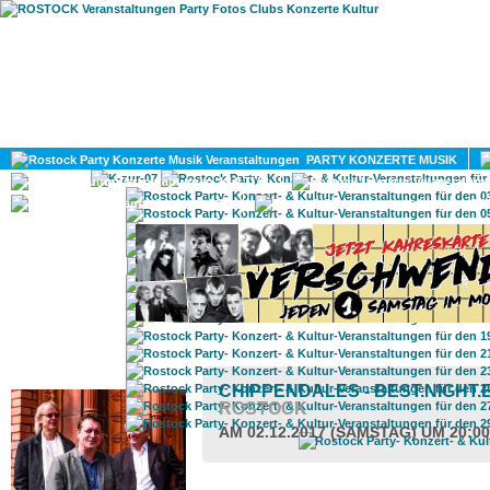
HOME
MAGAZIN
PARTY KONZERTE MUSIK
KULTUR
GAY
DIV
ROSTOCK TAGESTIPP
CHIPPENDALES - BEST.NIGHT.
ROSTOCK
AM 02.12.2017 (SAMSTAG) UM 20:0