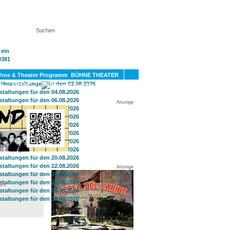
KT
BÜHNE THEATER
SPORT
GAY
Anzeige
Anzeige
DA