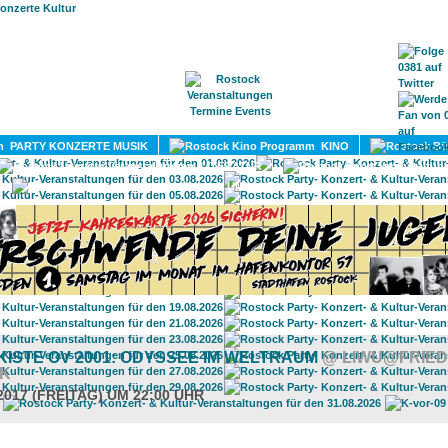
HOME
MAGAZIN
TERMINE
ADRESSEN
KONTA
PARTY KONZERTE MUSIK
KINO
LITERATUR
UMLAND
ISTE OV 2001: ODYSSEE IM WELTRAUM
@ LIWU@FRIE
K
2017 (FREITAG) UM 22:00 UHR