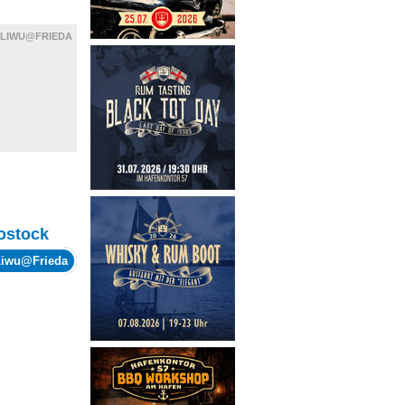
LIWU@FRIEDA
ostock
Liwu@Frieda