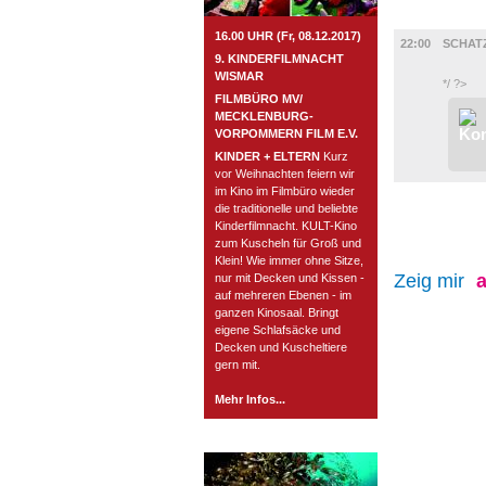
FILM
16.00 UHR (Fr, 08.12.2017)
22:00
SCHATZ
9. KINDERFILMNACHT
WISMAR
*/ ?>
FILMBÜRO MV/
MECKLENBURG-
VORPOMMERN FILM E.V.
KINDER + ELTERN
Kurz
vor Weihnachten feiern wir
im Kino im Filmbüro wieder
die traditionelle und beliebte
Kinderfilmnacht. KULT-Kino
zum Kuscheln für Groß und
Klein! Wie immer ohne Sitze,
Zeig mir
a
nur mit Decken und Kissen -
auf mehreren Ebenen - im
ganzen Kinosaal. Bringt
eigene Schlafsäcke und
Decken und Kuscheltiere
gern mit.
Mehr Infos...
ROSTOCK TAGESTIPP