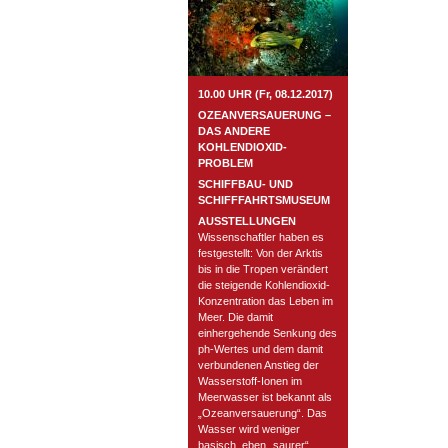
10.00 UHR (Fr, 08.12.2017)
OZEANVERSAUERUNG –
DAS ANDERE
KOHLENDIOXID-
PROBLEM
SCHIFFBAU- UND
SCHIFFFAHRTSMUSEUM
AUSSTELLUNGEN
Wissenschaftler haben es
festgestellt: Von der Arktis
bis in die Tropen verändert
die steigende Kohlendioxid-
Konzentration das Leben im
Meer. Die damit
einhergehende Senkung des
ph-Wertes und dem damit
verbundenen Anstieg der
Wasserstoff-Ionen im
Meerwasser ist bekannt als
„Ozeanversauerung“. Das
Wasser wird weniger
basisch, eben „saurer“.