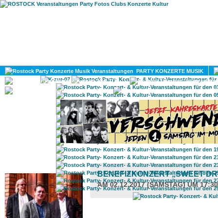
HOME
MAGAZIN
PARTY KONZERTE MUSIK
KULTUR
GAY
DIV
ROSTOCK TAGESTIPP
BENEFIZKONZERT „SWEET D
AM 02.12.2017 (SAMSTAG) UM 17:3