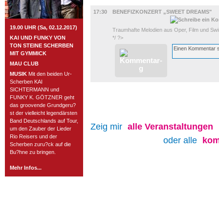
MUSIK
17:30
BENEFIZKONZERT „SWEET DREAMS"
19.00 UHR (Sa, 02.12.2017)
Traumhafte Melodien aus Oper, Film und Sw
KAI UND FUNKY VON
*/ ?>
TON STEINE SCHERBEN
MIT GYMMICK
MAU CLUB
MUSIK
Mit den beiden Ur-
Scherben KAI
SICHTERMANN und
FUNKY K. GÖTZNER geht
das groovende Grundgeru?
st der vielleicht legendärsten
Band Deutschlands auf Tour,
Zeig mir
alle
Veranstaltungen
um den Zauber der Lieder
Rio Reisers und der
oder alle
kom
Scherben zuru?ck auf die
Bu?hne zu bringen.
Mehr Infos...