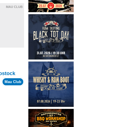
MAU CLUB
ostock
m
Mau Club