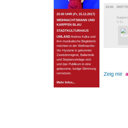
MUSIK
19:00
DRITT
20.00 UHR (Fr, 15.12.2017)
Support
WEIHNACHTSMANN UND
*/ ?>
KARPFEN BLAU
STADTKULTURHAUS
UMLAND
Andrea Kulka und
ihre musikalische Begleiterin
möchten in der Weihnachts-
Vor-Hysterie in gekonnter
Zweistimmigkeit, Ballartistik
und Steptanzeinlage sich
und das Publikum in eine
gelassene, lustige Stimmung
Zeig mir
a
versetzen.
Mehr Infos...