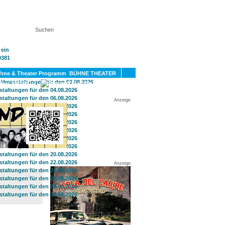
KT
BÜHNE THEATER
SPORT
GAY
Anzeige
Anzeige