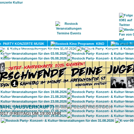
HOME
MAGAZIN
TERMINE
ADRESSEN
KONTA
PARTY KONZERTE MUSIK
KINO
LITERATUR
UMLAND
 WAHL (AUSVERKAUFT)
@ MAU CLUB ROSTOCK
2017 (FREITAG) UM 19:00 UHR