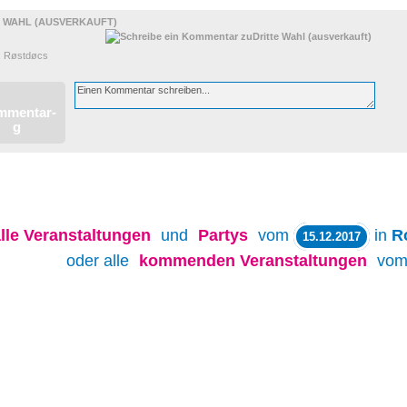
E WAHL (AUSVERKAUFT)
: Røstdøcs
lle
Veranstaltungen
und
Partys
vom
in
R
15.12.2017
oder alle
kommenden Veranstaltungen
vo