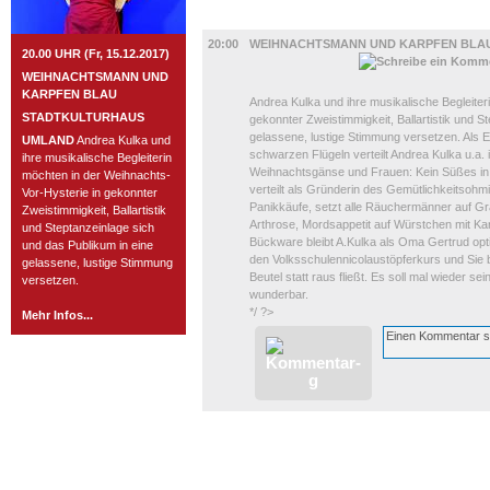
UMLAND
20:00
WEIHNACHTSMANN UND KARPFEN BLA
20.00 UHR (Fr, 15.12.2017)
WEIHNACHTSMANN UND
KARPFEN BLAU
Andrea Kulka und ihre musikalische Begleiter
STADTKULTURHAUS
gekonnter Zweistimmigkeit, Ballartistik und S
gelassene, lustige Stimmung versetzen. Als 
UMLAND
Andrea Kulka und
schwarzen Flügeln verteilt Andrea Kulka u.a. 
ihre musikalische Begleiterin
Weihnachtsgänse und Frauen: Kein Süßes in d
möchten in der Weihnachts-
verteilt als Gründerin des Gemütlichkeitso
Vor-Hysterie in gekonnter
Panikkäufe, setzt alle Räuchermänner auf Gra
Zweistimmigkeit, Ballartistik
Arthrose, Mordsappetit auf Würstchen mit Kar
und Steptanzeinlage sich
Bückware bleibt A.Kulka als Oma Gertrud opti
und das Publikum in eine
den Volksschulennicolaustöpferkurs und Sie
gelassene, lustige Stimmung
Beutel statt raus fließt. Es soll mal wieder s
versetzen.
wunderbar.
*/ ?>
Mehr Infos...