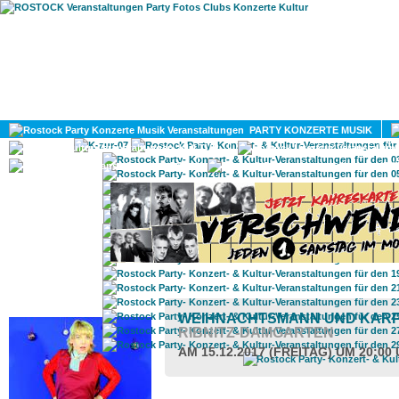
HOME
MAGAZIN
PARTY KONZERTE MUSIK
KULTUR
GAY
DIV
ROSTOCK TAGESTIPP
WEIHNACHTSMANN UND KAR
RIBNITZ-DAMGARTEN
AM 15.12.2017 (FREITAG) UM 20:00