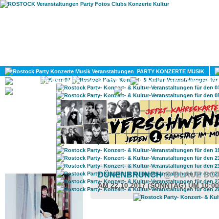
HOME
MAGAZIN
PARTY KONZERTE MUSIK
KULTUR
GAY
DIV
ROSTOCK TAGESTIPP
DÜNENBRUNCH
@ BLAUE BO
AM 22.10.2017 (SONNTAG) UM 10:0