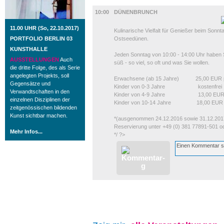
GASTRO
10:00
DÜNENBRUNCH
11.00 UHR (So, 22.10.2017)
Kulinarische Vielfalt für Genießer beim Sonn
PORTFOLIO BERLIN 03
Ostseedünen.
KUNSTHALLE
Jeden Sonntag von 10:00 - 14:00 Uhr haben Si
AUSSTELLUNGEN
Auch
süß - so viel, so oft und was Sie wollen.
die dritte Folge, des als Serie
angelegten Projekts, soll
Erwachsene (ab 15 Jahre) 25,00 EUR p
Gegensätze und
Kinder von 0-3 Jahre kostenfrei
Verwandtschaften in den
Kinder von 4-9 Jahre 13,00 EUR p
einzelnen Disziplinen der
Kinder von 10-14 Jahre 18,00 EUR p
zeitgenössischen bildenden
Kunst sichtbar machen.
*(ausgenommen 24.12.2016 sowie 31.12.201
Reservierung unter +49 (0) 381 77891-501 od
Mehr Infos...
*/ ?>