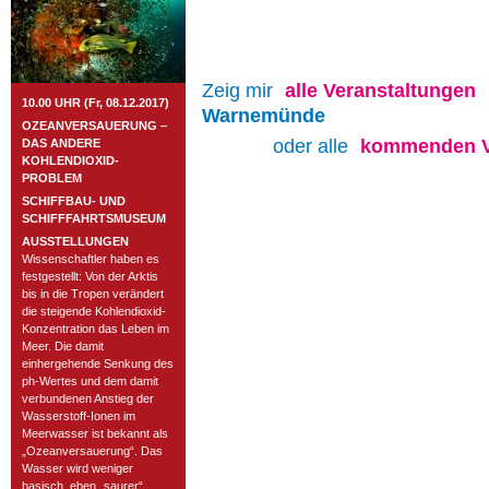
Zeig mir
alle
Veranstaltungen
10.00 UHR (Fr, 08.12.2017)
Warnemünde
OZEANVERSAUERUNG –
oder alle
kommenden V
DAS ANDERE
KOHLENDIOXID-
PROBLEM
SCHIFFBAU- UND
SCHIFFFAHRTSMUSEUM
AUSSTELLUNGEN
Wissenschaftler haben es
festgestellt: Von der Arktis
bis in die Tropen verändert
die steigende Kohlendioxid-
Konzentration das Leben im
Meer. Die damit
einhergehende Senkung des
ph-Wertes und dem damit
verbundenen Anstieg der
Wasserstoff-Ionen im
Meerwasser ist bekannt als
„Ozeanversauerung“. Das
Wasser wird weniger
basisch, eben „saurer“.