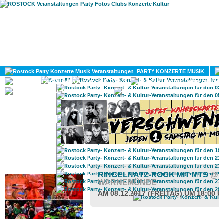
HOME
MAGAZIN
PARTY KONZERTE MUSIK
KULTUR
GAY
DIV
ROSTOCK TAGESTIPP
RINGELNATZ-ROCK MIT MTS
@
WARNEMÜNDE
AM 08.12.2017 (FREITAG) UM 18:00