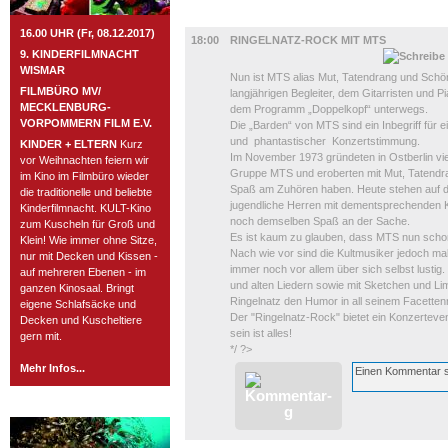
MUSIK
16.00 UHR (Fr, 08.12.2017)
18:00
RINGELNATZ-ROCK MIT MTS
9. KINDERFILMNACHT
WISMAR
Nun ist MTS alias Mut, Tatendrang und Schö
FILMBÜRO MV/
langjährigen Begleiter, dem Gitarristen und P
MECKLENBURG-
dem Programm „Doppelkopf“ unterwegs.
VORPOMMERN FILM E.V.
Die „Barden“ von MTS sind ein Inbegriff für e
und phantastischer Konzertstimmung.
KINDER + ELTERN
Kurz
Im November 1973 gründeten in Ostberlin vi
vor Weihnachten feiern wir
Gruppe MTS und eroberten mit Mut, Tatendran
im Kino im Filmbüro wieder
Spaß am Zuhören haben. Heute stehen auf d
die traditionelle und beliebte
jugendliche Herren mit dementsprechenden K
Kinderfilmnacht. KULT-Kino
noch demselben Spaß an der Sache.
zum Kuscheln für Groß und
Es ist kaum zu glauben, dass MTS nun schon 
Klein! Wie immer ohne Sitze,
Nach wie vor sind die Kultmusiker jedoch ma
nur mit Decken und Kissen -
immer noch vor allem über sich selbst lusti
auf mehreren Ebenen - im
und alten Liedern sowie mit Sketchen und L
ganzen Kinosaal. Bringt
Ringelnatz den Humor in all seinem Facetten
eigene Schlafsäcke und
Der "Ringelnatz-Rock" bietet ein Konzerteve
Decken und Kuscheltiere
sein ist alles!
gern mit.
*/ ?>
Mehr Infos...
ROSTOCK TAGESTIPP