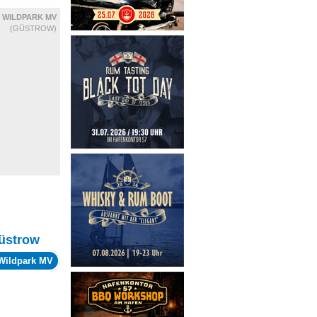
WILDPARK MV
(GÜSTROW)
üstrow
Wildpark MV