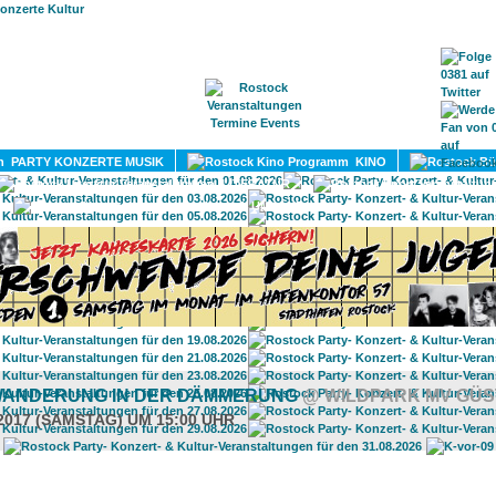
HOME
MAGAZIN
TERMINE
ADRESSEN
KONTA
PARTY KONZERTE MUSIK
KINO
LITERATUR
UMLAND
ANDERUNG IN DER DÄMMERUNG
@ WILDPARK MV GÜ
.2017 (SAMSTAG) UM 15:00 UHR