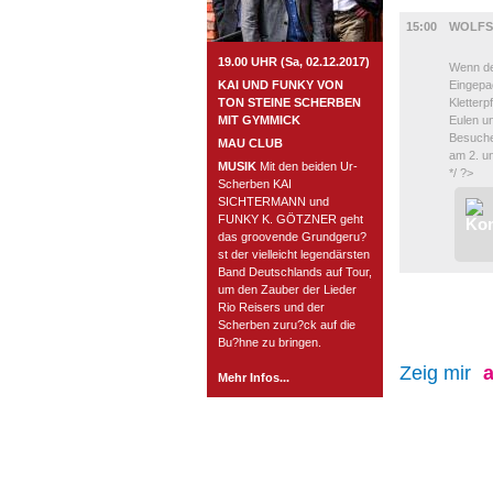
UMLAND
15:00
WOLFS
19.00 UHR (Sa, 02.12.2017)
Wenn de
KAI UND FUNKY VON
Eingepac
TON STEINE SCHERBEN
Kletter
MIT GYMMICK
Eulen un
Besuche
MAU CLUB
am 2. u
MUSIK
Mit den beiden Ur-
*/ ?>
Scherben KAI
SICHTERMANN und
FUNKY K. GÖTZNER geht
das groovende Grundgeru?
st der vielleicht legendärsten
Band Deutschlands auf Tour,
um den Zauber der Lieder
Rio Reisers und der
Scherben zuru?ck auf die
Bu?hne zu bringen.
Zeig mir
a
Mehr Infos...