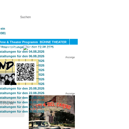
KT
BÜHNE THEATER
SPORT
GAY
Anzeige
Anzeige
STROW