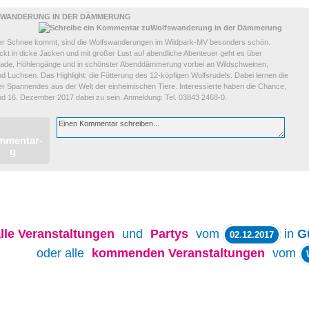
WANDERUNG IN DER DÄMMERUNG
r Schnee kommt, sind die Wolfswanderungen im Wildpark-MV besonders schön.
kt in dicke Jacken und mit großer Lust auf abendliche Abenteuer geht es über
pfade, Höhlengänge und in schönster Abenddämmerung vorbei an Wildschweinen,
d Luchsen. Das Highlight: die Fütterung des 12-köpfigen Wolfsrudels. Dabei lernen die
r Spannendes aus der Welt der einheimischen Tiere. Interessierte haben die Chance,
nd 16. Dezember 2017 dabei zu sein. Anmeldung: Tel. 03843 2468-0.
lle
Veranstaltungen
und
Partys
vom
in
G
02.12.2017
oder alle
kommenden Veranstaltungen
vom