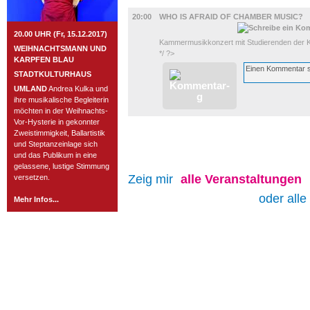
MUSIK
20:00
WHO IS AFRAID OF CHAMBER MUSIC?
20.00 UHR (Fr, 15.12.2017)
Kammermusikkonzert mit Studierenden der Kl
WEIHNACHTSMANN UND
*/ ?>
KARPFEN BLAU
STADTKULTURHAUS
UMLAND
Andrea Kulka und
ihre musikalische Begleiterin
möchten in der Weihnachts-
Vor-Hysterie in gekonnter
Zweistimmigkeit, Ballartistik
und Steptanzeinlage sich
und das Publikum in eine
gelassene, lustige Stimmung
Zeig mir
alle
Veranstaltungen
versetzen.
oder alle
Mehr Infos...