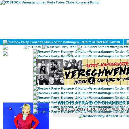
HOME
MAGAZIN
PARTY KONZERTE MUSIK
KULTUR
GAY
DIV
ROSTOCK TAGESTIPP
WHO IS AFRAID OF CHAMBER 
AM 15.12.2017 (FREITAG) UM 20:00