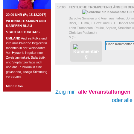
MUSIK
17:00
FESTLICHE TROMPETENKLÄNGE IN DER
20.00 UHR (Fr, 15.12.2017)
Barocke Sonaten und Arien aus Italien, Böhme
WEIHNACHTSMANN UND
Biber, F.Tuma, J. Pezel und G. F. Händel so
KARPFEN BLAU
zehn Trompeten, Pauke, Sopran, Streicher un
STADTKULTURHAUS
Christian Packmohr
*/ ?>
UMLAND
Andrea Kulka und
ihre musikalische Begleiterin
möchten in der Weihnachts-
Vor-Hysterie in gekonnter
Zweistimmigkeit, Ballartistik
und Steptanzeinlage sich
und das Publikum in eine
gelassene, lustige Stimmung
versetzen.
Mehr Infos...
Zeig mir
alle
Veranstaltungen
oder alle