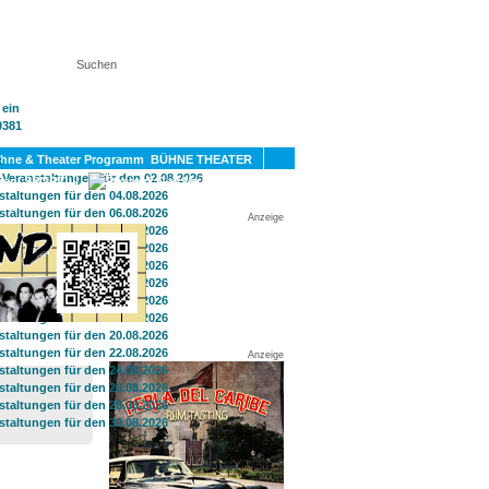
KT
BÜHNE THEATER
SPORT
GAY
Anzeige
Anzeige