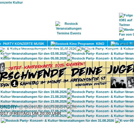
HOME
MAGAZIN
TERMINE
ADRESSEN
KONTA
PARTY KONZERTE MUSIK
KINO
LITERATUR
UMLAND
AUNDRY
@ BÜHNE 602 ROSTOCK
2017 (FREITAG) UM 20:00 UHR