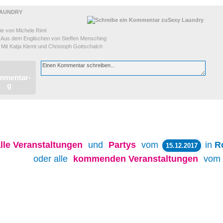
LAUNDRY
 von Michele Riml
m Englischen von Steffen Mensching
tja Klemt und Christoph Gottschalch
lle
Veranstaltungen
und
Partys
vom
in
R
15.12.2017
oder alle
kommenden Veranstaltungen
vom