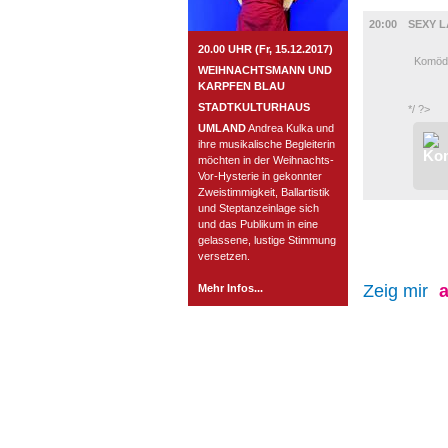
BÜHNE
20:00
SEXY 
20.00 UHR (Fr, 15.12.2017)
Komödie
WEIHNACHTSMANN UND
Aus de
KARPFEN BLAU
Mit Ka
STADTKULTURHAUS
*/ ?>
UMLAND
Andrea Kulka und
ihre musikalische Begleiterin
möchten in der Weihnachts-
Vor-Hysterie in gekonnter
Zweistimmigkeit, Ballartistik
und Steptanzeinlage sich
und das Publikum in eine
gelassene, lustige Stimmung
versetzen.
Zeig mir
a
Mehr Infos...