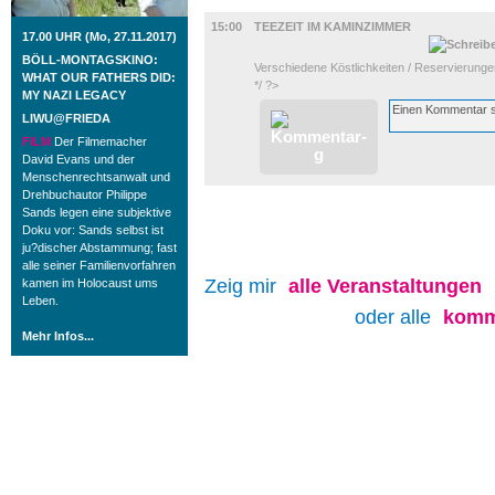
GASTRO
15:00
TEEZEIT IM KAMINZIMMER
17.00 UHR (Mo, 27.11.2017)
BÖLL-MONTAGSKINO:
Verschiedene Köstlichkeiten / Reservierung
WHAT OUR FATHERS DID:
*/ ?>
MY NAZI LEGACY
LIWU@FRIEDA
FILM
Der Filmemacher
David Evans und der
Menschenrechtsanwalt und
Drehbuchautor Philippe
Sands legen eine subjektive
Doku vor: Sands selbst ist
ju?discher Abstammung; fast
alle seiner Familienvorfahren
Zeig mir
alle
Veranstaltungen
kamen im Holocaust ums
Leben.
oder alle
komm
Mehr Infos...