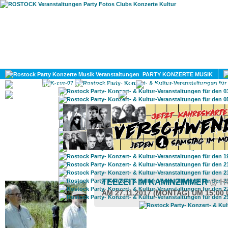
HOME
MAGAZIN
PARTY KONZERTE MUSIK
KULTUR
GAY
DIV
ROSTOCK TAGESTIPP
TEEZEIT IM KAMINZIMMER
@ H
AM 27.11.2017 (MONTAG) UM 15:00