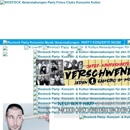
HOME
MAGAZIN
PARTY KONZERTE MUSIK
KULTUR
GAY
DIV
ROSTOCK TAGESTIPP
NEU! WHY HIM?
@ CINESTAR 
AM 13.01.2017 (FREITAG) UM 23:00