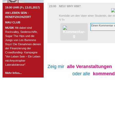
FILM
23:00
NEU! WHY HIM?
19.00 UHR (Fr, 13.01.2017)
AM LEBEN SEIN -
Komödie um den Vater einer Studentin, der m
BENEFIZKONZERT
*/ ?>
MAU CLUB
MUSIK
Mit dabei sind
Rockvalley, Seelenschiffe,
Sugar The Hips und die
Jungs von Les Bummms
Boys! Die Einnahmen dienen
der Finanzierung der
Crowdfunding- Kampagne
"Am Leben Sein – Ein Leben
mit Amyotropher
Lateralsklerose".
Zeig mir
alle
Veranstaltungen
oder alle
kommende
Mehr Infos...