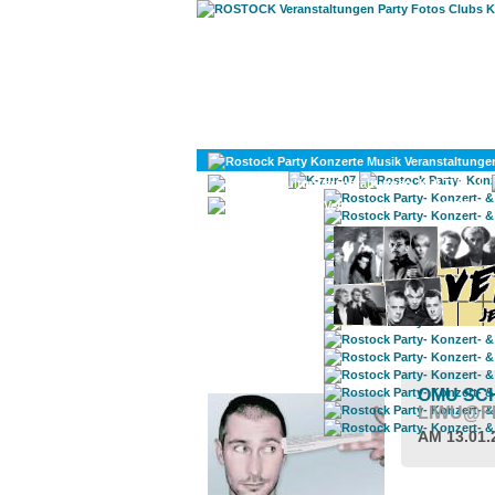
KULTUR
DIVERSES
ROSTOCK TAGESTIPP
OMU SC
LIWU@F
AM 13.01.