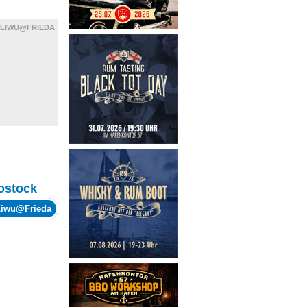
LIWU@FRIEDA
ostock
Liwu@Frieda