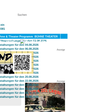
KT
BÜHNE THEATER
SPORT
GAY
Anzeige
Anzeige