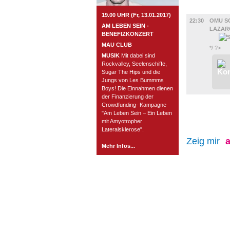
FILM
19.00 UHR (Fr, 13.01.2017)
22:30
OMU S
AM LEBEN SEIN -
LAZAR
BENEFIZKONZERT
MAU CLUB
*/ ?>
MUSIK
Mit dabei sind
Rockvalley, Seelenschiffe,
Sugar The Hips und die
Jungs von Les Bummms
Boys! Die Einnahmen dienen
der Finanzierung der
Crowdfunding- Kampagne
"Am Leben Sein – Ein Leben
mit Amyotropher
Lateralsklerose".
Zeig mir
a
Mehr Infos...