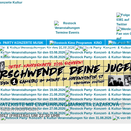
HOME
MAGAZIN
TERMINE
ADRESSEN
KONTA
PARTY KONZERTE MUSIK
KINO
LITERATUR
UMLAND
HATZKISTE MIT EINFÜHRUNG MARKETA LAZAROVÁ
@
RIEDA ROSTOCK
2017 (FREITAG) UM 22:30 UHR