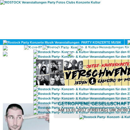
HOME
MAGAZIN
PARTY KONZERTE MUSIK
KULTUR
GAY
DIV
ROSTOCK TAGESTIPP
GETROFFENE GESELLSCHAF
AM 13.01.2017 (FREITAG) UM 20:00