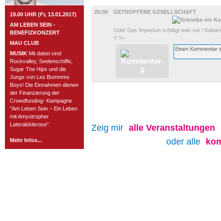
BÜHNE
20:00
GETROFFENE GESELLSCHAFT
19.00 UHR (Fr, 13.01.2017)
AM LEBEN SEIN -
Oder Das Imperium schlägt was vor / Kabaret
BENEFIZKONZERT
*/ ?>
MAU CLUB
MUSIK
Mit dabei sind
Rockvalley, Seelenschiffe,
Sugar The Hips und die
Jungs von Les Bummms
Boys! Die Einnahmen dienen
der Finanzierung der
Crowdfunding- Kampagne
"Am Leben Sein – Ein Leben
mit Amyotropher
Lateralsklerose".
Zeig mir
alle
Veranstaltungen
oder alle
kom
Mehr Infos...