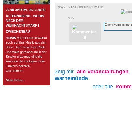
FILM
19:45
5D-SHOW UNIVERSUM
22.00 UHR (Fr, 09.12.2016)
ÄLTERNABEND...WOHIN
*/ ?>
NACH DEM
WEIHNACHTSMARKT
ZWISCHENBAU
MUSIK
Auf 2 Floors erwartet
euch schöne Musik aus den
80ern. Am Tresen wird Sekt
und Wein gereicht und in der
Smokers Lounge sind die
Freunde der rockigen Indie-
Fraktion herzlich
Zeig mir
alle
Veranstaltungen
willkommen.
Warnemünde
Mehr Infos...
oder alle
komme