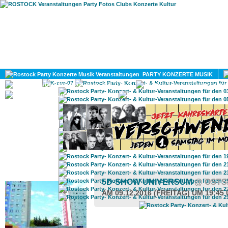
HOME
MAGAZIN
PARTY KONZERTE MUSIK
KULTUR
GAY
DIV
ROSTOCK TAGESTIPP
5D-SHOW UNIVERSUM
@ OSTS
AM 09.12.2016 (FREITAG) UM 19:45