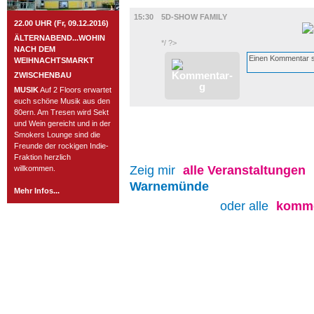
FILM
15:30
5D-SHOW FAMILY
22.00 UHR (Fr, 09.12.2016)
ÄLTERNABEND...WOHIN
*/ ?>
NACH DEM
WEIHNACHTSMARKT
ZWISCHENBAU
MUSIK
Auf 2 Floors erwartet
euch schöne Musik aus den
80ern. Am Tresen wird Sekt
und Wein gereicht und in der
Smokers Lounge sind die
Freunde der rockigen Indie-
Fraktion herzlich
Zeig mir
alle
Veranstaltungen
willkommen.
Warnemünde
Mehr Infos...
oder alle
komme