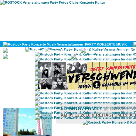
HOME
MAGAZIN
PARTY KONZERTE MUSIK
KULTUR
GAY
DIV
ROSTOCK TAGESTIPP
5D-SHOW FAMILY
@ OSTSEE-
AM 09.12.2016 (FREITAG) UM 15:30