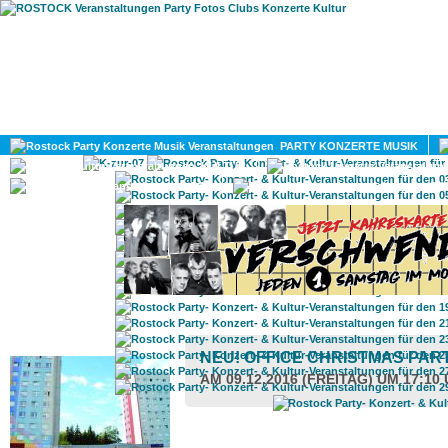
HOME
MAGAZIN
PARTY KONZERTE MUSIK
KULTUR
GAY
DIV
ROSTOCK TAGESTIPP
NEU! OFFICE CHRISTMAS PAR
AM 09.12.2016 (FREITAG) UM 17:10