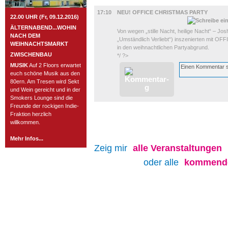
FILM
17:10
NEU! OFFICE CHRISTMAS PARTY
22.00 UHR (Fr, 09.12.2016)
ÄLTERNABEND...WOHIN
Von wegen „stille Nacht, heilige Nacht“ – Jo
NACH DEM
„Umständlich Verliebt“) inszenierten mit 
WEIHNACHTSMARKT
in den weihnachtlichen Partyabgrund.
ZWISCHENBAU
*/ ?>
MUSIK
Auf 2 Floors erwartet
euch schöne Musik aus den
80ern. Am Tresen wird Sekt
und Wein gereicht und in der
Smokers Lounge sind die
Freunde der rockigen Indie-
Fraktion herzlich
willkommen.
Mehr Infos...
Zeig mir
alle
Veranstaltungen
oder alle
kommende