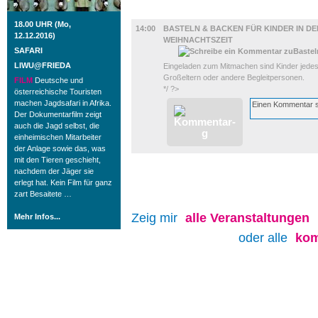
KINDER + ELTERN
18.00 UHR (Mo,
14:00
BASTELN & BACKEN FÜR KINDER IN DE
12.12.2016)
WEIHNACHTSZEIT
SAFARI
LIWU@FRIEDA
Eingeladen zum Mitmachen sind Kinder jedes 
Großeltern oder andere Begleitpersonen.
FILM
Deutsche und
*/ ?>
österreichische Touristen
machen Jagdsafari in Afrika.
Der Dokumentarfilm zeigt
auch die Jagd selbst, die
einheimischen Mitarbeiter
der Anlage sowie das, was
mit den Tieren geschieht,
nachdem der Jäger sie
erlegt hat. Kein Film für ganz
zart Besaitete …
Zeig mir
alle
Veranstaltungen
Mehr Infos...
oder alle
kom