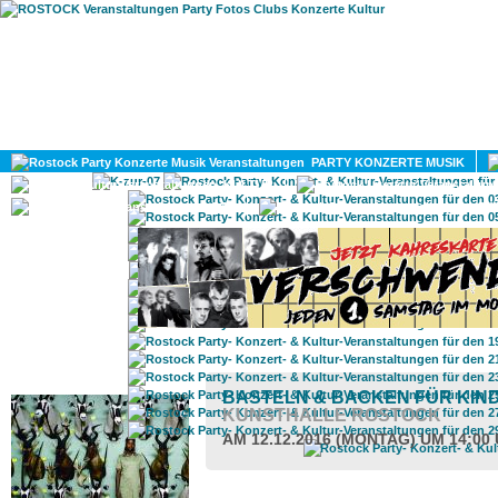
HOME
MAGAZIN
PARTY KONZERTE MUSIK
KULTUR
GAY
DIV
ROSTOCK TAGESTIPP
BASTELN & BACKEN FÜR KIN
KUNSTHALLE ROSTOCK
AM 12.12.2016 (MONTAG) UM 14:00