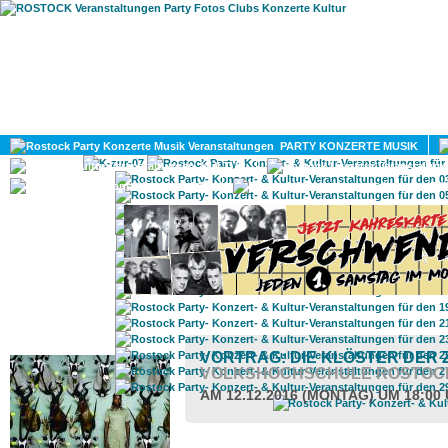
HOME
MAGAZIN
PARTY KONZERTE MUSIK
KULTUR
GAY
DIV
ROSTOCK TAGESTIPP
VORTRAG: DIE KLÖSTER DER 
VOLKSHOCHSCHULE ROSTOC
AM 12.12.2016 (MONTAG) UM 18:00