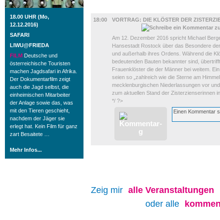
DIVERSES
18.00 UHR (Mo,
18:00
VORTRAG: DIE KLÖSTER DER ZISTERZI
12.12.2016)
SAFARI
Am 12. Dezember 2016 spricht Michael Berge
LIWU@FRIEDA
Hansestadt Rostock über das Besondere der 
und außerhalb ihres Ordens. Während die Kl
FILM
Deutsche und
bedeutenden Bauten bekannter sind, übertrifft
österreichische Touristen
Frauenklöster die der Männer bei weitem. Ein
machen Jagdsafari in Afrika.
seien so „zahlreich wie die Sterne am Himmel"
Der Dokumentarfilm zeigt
mecklenburgischen Niederlassungen vor und 
auch die Jagd selbst, die
zum aktuellen Stand der Zisterzienserinnen i
einheimischen Mitarbeiter
*/ ?>
der Anlage sowie das, was
mit den Tieren geschieht,
nachdem der Jäger sie
erlegt hat. Kein Film für ganz
zart Besaitete …
Mehr Infos...
Zeig mir
alle
Veranstaltungen
oder alle
kommend