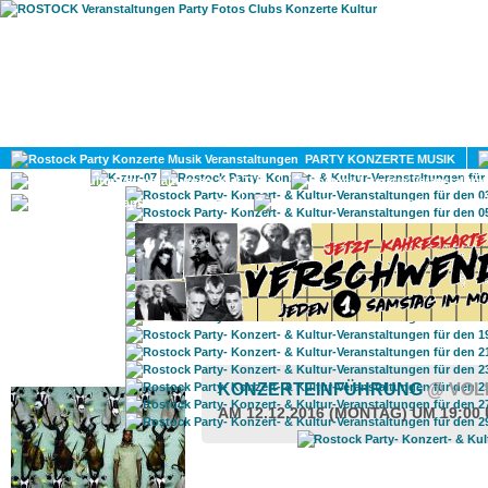
HOME
MAGAZIN
PARTY KONZERTE MUSIK
KULTUR
GAY
DIV
ROSTOCK TAGESTIPP
KONZERTEINFÜHRUNG
@ VOL
AM 12.12.2016 (MONTAG) UM 19:00