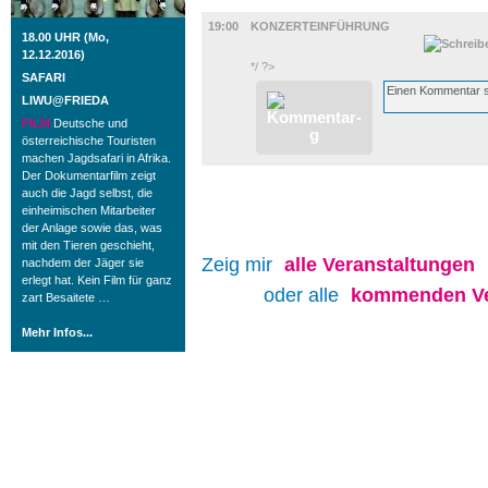
MUSIK
19:00
KONZERTEINFÜHRUNG
18.00 UHR (Mo,
12.12.2016)
*/ ?>
SAFARI
LIWU@FRIEDA
FILM
Deutsche und
österreichische Touristen
machen Jagdsafari in Afrika.
Der Dokumentarfilm zeigt
auch die Jagd selbst, die
einheimischen Mitarbeiter
der Anlage sowie das, was
mit den Tieren geschieht,
Zeig mir
alle
Veranstaltungen
nachdem der Jäger sie
erlegt hat. Kein Film für ganz
oder alle
kommenden Ve
zart Besaitete …
Mehr Infos...