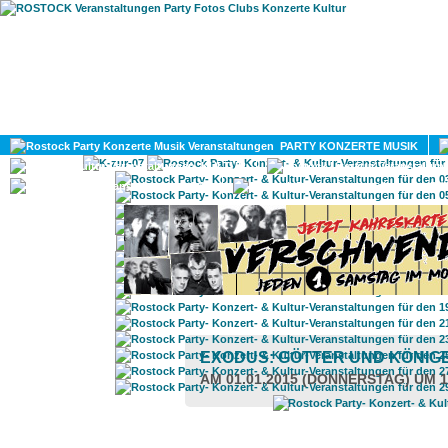
HOME
MAGAZIN
PARTY KONZERTE MUSIK
KULTUR
GAY
DIV
EXODUS: GÖTTER UND KÖNIG
AM 01.01.2015 (DONNERSTAG) UM 1