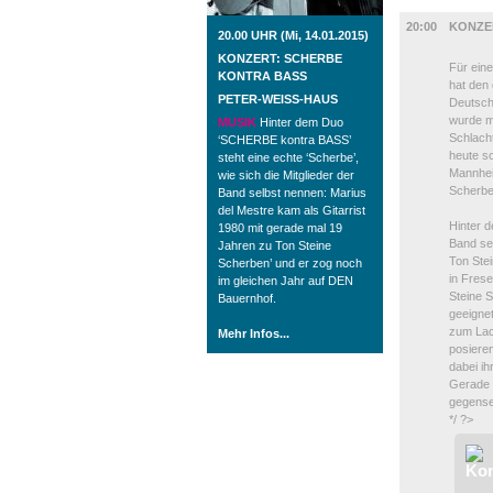
MUSIK
20:00
KONZE
20.00 UHR (Mi, 14.01.2015)
KONZERT: SCHERBE
Für ein
KONTRA BASS
hat den
PETER-WEISS-HAUS
Deutsch
wurde m
MUSIK
Hinter dem Duo
Schlacht
‘SCHERBE kontra BASS’
heute s
steht eine echte ‘Scherbe’,
Mannhei
wie sich die Mitglieder der
Scherbe
Band selbst nennen: Marius
del Mestre kam als Gitarrist
Hinter d
1980 mit gerade mal 19
Band sel
Jahren zu Ton Steine
Ton Stei
Scherben’ und er zog noch
in Fres
im gleichen Jahr auf DEN
Steine S
Bauernhof.
geeigne
zum Lac
Mehr Infos...
posiere
dabei ih
Gerade d
gegensei
*/ ?>