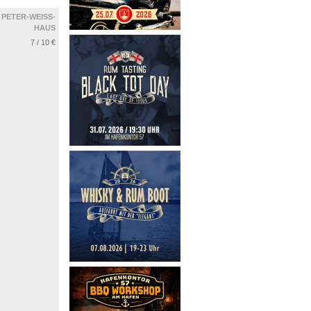
PETER-WEISS-
HAUS
7 / 10 €