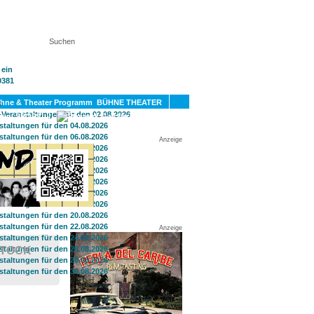
KT
BÜHNE THEATER
SPORT
GAY
Anzeige
Anzeige
STOCK