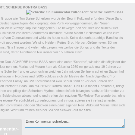
RT: SCHERBE KONTRA BASS
e Gruppe wie ‘Ton Steine Scherben’ wurde der Begriff Kultband erfunden. Diese Band
 deutschsprachigen Rock geprägt, den Punk vorweggenommen, der Neuen
en Welle kräftige Impulse eingegeben. Die bewegte Zeit der 70er und frühen 80er
usikalisch von ihrem Soundtrack dominiert. ‘Keine Macht für Niemand’ wurde zum
ruf von Generationen und wirkt bis heute nach. Keine deutschsprachige Band ist bis
o oft gecovert worden: Wir sind Helden, Fettes Brot, Herbert Grönemeyer, Söhne
ms, Nina Hagen und viele mehr zeigen, wie zeitlos die Songs und die Texte der
n sind, deren Frontmann Rio Reiser vor 15 Jahren starb.
em Duo ‘SCHERBE kontra BASS’ steht eine echte ‘Scherbe’, wie sich die Mitglieder der
bst nennen: Marius del Mestre kam als Gitarrist 1980 mit gerade mal 19 Jahren zu
ne Scherben’ und er zog noch im gleichen Jahr mit den Berlinern auf einen Bauernhof
enhagen in Nordfriesland. 2005 schloss sich del Mestre der Nachfolge-Band ‘Ton
cherben Family’ an. Mit Kontrabassist Akki Schulz fand er vor drei Jahren den
ten Partner für das Duo “SCHERBE kontra BASS”. Das Duo macht Gänsehaut, bringt
hen und pflegt den Scherben-Mythos, ohne einfach belanglos nachzuträllern oder zu
n: Beide singen abwechselnd und treffen den rotzigen Rio-Reiser-Ton wunderbar, ohne
re eigene Persönlichkeit zu verleugnen, und virtuos spielen sie ihre Instrumente.
er Kontrabass gibt den Stücken einen ganz eigenen Reiz. Akki und Marius fallen sich
tig ins Wort und treiben sich bei Soli den Schweiß auf die Stirn.