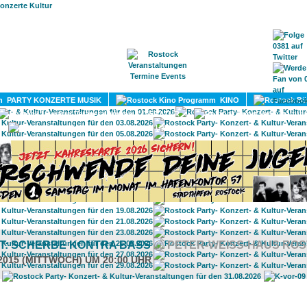
HOME
MAGAZIN
TERMINE
ADRESSEN
KONTA
PARTY KONZERTE MUSIK
KINO
LITERATUR
UMLAND
T: SCHERBE KONTRA BASS
@ PETER-WEISS-HAUS RO
.2015 (MITTWOCH) UM 20:00 UHR